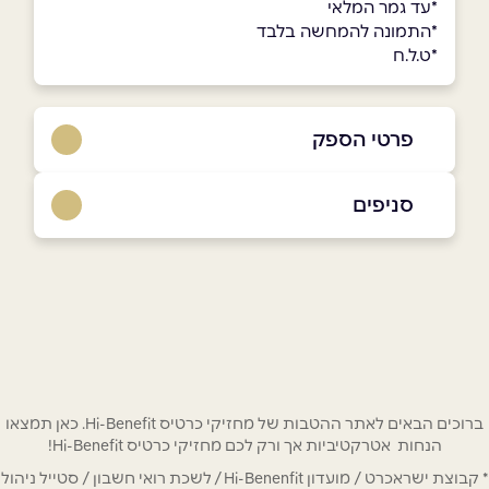
*עד גמר המלאי
*התמונה להמחשה בלבד
*ט.ל.ח
פרטי הספק
באתר
בפייסבוק
באינסטגרם
סניפים
ביוטיוב
באר שבע
שד׳ דוד טוביהו 125
08-6253119
שם מלא
*
טלפון
*
קרית ביאליק
ברוכים הבאים לאתר ההטבות של מחזיקי כרטיס Hi-Benefit. כאן תמצאו
הנחות אטרקטיביות אך ורק לכם מחזיקי כרטיס Hi-Benefit!
דרך עכו חיפה 192
* קבוצת ישראכרט / מועדון Hi-Benenfit / לשכת רואי חשבון / סטייל ניהול
אימייל
*