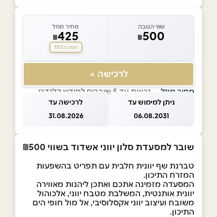
שווי הטבה
מחיר מוזל
425
500
₪
₪
15%
חסכת
לרכישה >
מחיר מוזל
— זכאות עד 5 שוברים לחודש קלנדרי
ניתן למימוש עד
לרכישה עד
31.08.2026
06.08.2031
שובר למסעדת סלון יווני אשדוד בשווי ₪500
טברנת שף יוונית חלבית עם תפריט בהשפעות
המזרח התיכון.
המסעדה מזמינה אתכם ואתכן ליהנות מאווירה
יוונית אותנטית, המשלבת מטבח יווני, אלכוהול
משובח ועיצוב יווני אקסלוסיבי, אל מול חופי הים
התיכון.