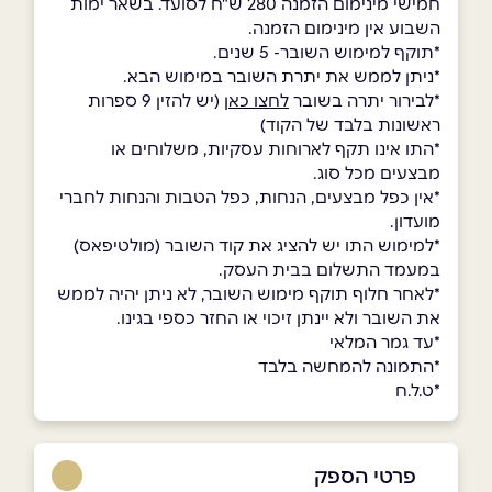
חמישי מינימום הזמנה 280 ש"ח לסועד. בשאר ימות
השבוע אין מינימום הזמנה.
*תוקף למימוש השובר- 5 שנים.
*ניתן לממש את יתרת השובר במימוש הבא.
*לבירור יתרה בשובר
לחצו כאן
(יש להזין 9 ספרות
ראשונות בלבד של הקוד)
*התו אינו תקף לארוחות עסקיות, משלוחים או
מבצעים מכל סוג.
*אין כפל מבצעים, הנחות, כפל הטבות והנחות לחברי
מועדון.
*למימוש התו יש להציג את קוד השובר (מולטיפאס)
במעמד התשלום בבית העסק.
*לאחר חלוף תוקף מימוש השובר, לא ניתן יהיה לממש
את השובר ולא יינתן זיכוי או החזר כספי בגינו.
*עד גמר המלאי
*התמונה להמחשה בלבד
*ט.ל.ח
פרטי הספק