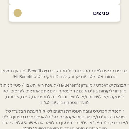
050-2902777
סניפים
בפייסבוק
באינסטגרם
אשדוד
הטיילת 21
050-2902777
שם מלא
*
טלפון
*
ברוכים הבאים לאתר ההטבות של מחזיקי כרטיס Hi-Benefit. כאן תמצאו
הנחות אטרקטיביות אך ורק לכם מחזיקי כרטיס Hi-Benefit!
* קבוצת ישראכרט / מועדון Hi-Benenfit / לשכת רואי חשבון / סטייל ניהול
אימייל
*
מועדוני לקוחות בע"מ אינם צד לעסקה, והם אינם אחראים לפרסום ו/או
לעסקה ו/או לשירות ו/או למוצר ובכלל זה למחיריהם, טיבם, איכותם,
מועדי אספקתם וכיוב' ט.ל.ח
נושא
*
* הנפקת הכרטיס וגובה המסגרת נתונים לשיקול דעתה הבלעדי של
אנא חזרו אלי בקשר ל...
ישראכרט בע"מ ו/או פרימיום אקספרס בע"מ ו/או ישראכרט מימון בע"מ
ו/או הבנק המנפיק * אי עמידה בפירעון ההלוואה או האשראי עלולה לגרור
חיוב בריבית פיגורים והליכי הוצאה לפועל * טל"ח