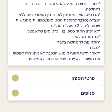
*למבוך המים מומלץ להגיע עם בגד ים ובגדים
להחלפה.
*הכרטיס הוא יומי וניתן לעבור בין האטרקציות ללא
הגבלה (מלבד קרוסלת המטוסים/מכוניות מתנגשות
שמוגבלים ל-2 הפעלות סה"כ)
*לא יינתן החזר כספי בגין כרטיסים שלא נוצלו.
*עד גמר המלאי
*התמונות להמחשה בלבד
*ט.ל.ח
*לאחר חלוף תוקף מימוש השובר, לא ניתן יהיה לממש
את השובר ולא יינתן זיכוי או החזר כספי בגינו
פרטי הספק
054-599941
|
077-2200888
סניפים
באתר
בפייסבוק
כפר סבא, אושילנד