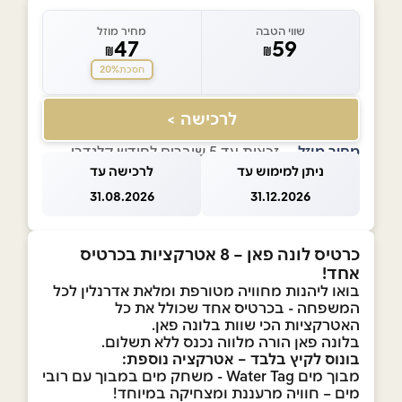
שווי הטבה
מחיר מוזל
47
59
₪
₪
20%
חסכת
לרכישה >
מחיר מוזל
— זכאות עד 5 שוברים לחודש קלנדרי
ניתן למימוש עד
לרכישה עד
31.08.2026
31.12.2026
כרטיס לונה פאן – 8 אטרקציות בכרטיס
אחד!
בואו ליהנות מחוויה מטורפת ומלאת אדרנלין לכל
המשפחה - בכרטיס אחד שכולל את כל
האטרקציות הכי שוות בלונה פאן.
בלונה פאן הורה מלווה נכנס ללא תשלום.
בונוס לקיץ בלבד – אטרקציה נוספת:
מבוך מים Water Tag - משחק מים במבוך עם רובי
מים – חוויה מרעננת ומצחיקה במיוחד!