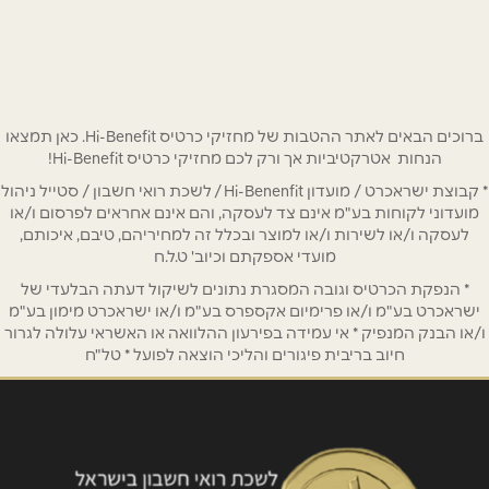
אושילד (קומה 1), עתיר ידע 4
077-2200888
שם מלא
*
טלפון
*
ברוכים הבאים לאתר ההטבות של מחזיקי כרטיס Hi-Benefit. כאן תמצאו
הנחות אטרקטיביות אך ורק לכם מחזיקי כרטיס Hi-Benefit!
* קבוצת ישראכרט / מועדון Hi-Benenfit / לשכת רואי חשבון / סטייל ניהול
אימייל
*
מועדוני לקוחות בע"מ אינם צד לעסקה, והם אינם אחראים לפרסום ו/או
לעסקה ו/או לשירות ו/או למוצר ובכלל זה למחיריהם, טיבם, איכותם,
מועדי אספקתם וכיוב' ט.ל.ח
נושא
*
* הנפקת הכרטיס וגובה המסגרת נתונים לשיקול דעתה הבלעדי של
אנא חזרו אלי בקשר ל...
ישראכרט בע"מ ו/או פרימיום אקספרס בע"מ ו/או ישראכרט מימון בע"מ
ו/או הבנק המנפיק * אי עמידה בפירעון ההלוואה או האשראי עלולה לגרור
חיוב בריבית פיגורים והליכי הוצאה לפועל * טל"ח
הודעה
*