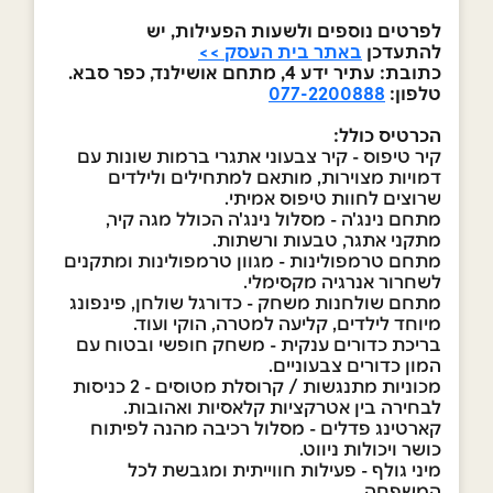
לפרטים נוספים ולשעות הפעילות, יש
להתעדכן
באתר בית העסק >>
כתובת: עתיר ידע 4, מתחם אושילנד, כפר סבא.
טלפון:
077-2200888
הכרטיס כולל
:
קיר טיפוס - קיר צבעוני אתגרי ברמות שונות עם
דמויות מצוירות, מותאם למתחילים ולילדים
שרוצים לחוות טיפוס אמיתי.
מתחם נינג'ה - מסלול נינג'ה הכולל מגה קיר,
מתקני אתגר, טבעות ורשתות.
מתחם טרמפולינות - מגוון טרמפולינות ומתקנים
לשחרור אנרגיה מקסימלי.
מתחם שולחנות משחק - כדורגל שולחן, פינפונג
מיוחד לילדים, קליעה למטרה, הוקי ועוד.
בריכת כדורים ענקית - משחק חופשי ובטוח עם
המון כדורים צבעוניים.
מכוניות מתנגשות / קרוסלת מטוסים - 2 כניסות
לבחירה בין אטרקציות קלאסיות ואהובות.
קארטינג פדלים - מסלול רכיבה מהנה לפיתוח
כושר ויכולות ניווט.
מיני גולף - פעילות חווייתית ומגבשת לכל
המשפחה.