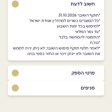
חשוב לדעת
*תוקף השובר 31.10.2026
*כל המוצרים כשרים למהדרין אגודת ישראל
*למימוש בכל ימות השבוע
*עד גמר המלאי
*התמונה להמחשה בלבד
*ט.ל.ח
*לאחר חלוף תוקף מימוש השובר, לא ניתן יהיה לממש
את השובר ולא יינתן זיכוי או החזר כספי בגינו
פרטי הספק
02-5812211
סניפים
ירושלים
שם מלא
*
קניון מלחה ירושלים