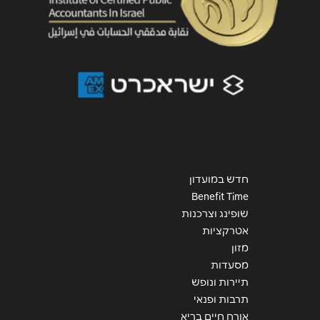
האומן ירושלים האומן 30
02-6481072
באר שבע
תחנה מרכזית באר שבע
08-6846010
חדש במועדון
באר שבע
Benefit Time
שופינג וצרכנות
אטרקציות
גרנד קניון באר שבע טוביהו 125
מזון
054-6929798
מסעדות
תיירות ונופש
תרבות ופנאי
ירושלים
אורח חיים בריא