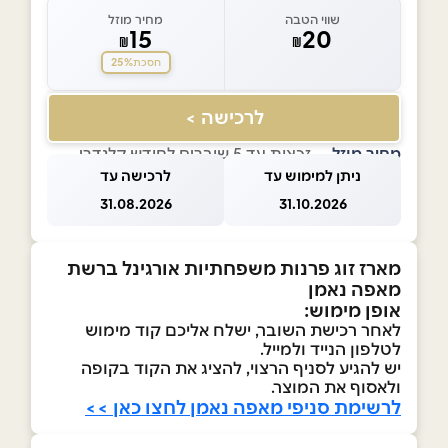
שווי הטבה
מחיר מוזל
15
20
₪
₪
25%
חסכת
לרכישה >
מחיר מוזל
— זכאות עד 5 שוברים לחודש קלנדרי
ניתן למימוש עד
לרכישה עד
31.08.2026
31.10.2026
מארז זוג פרנות משפחתיות אורגינל ברשת
מאפה נאמן
אופן מימוש:
לאחר רכישת השובר, ישלח אליכם קוד מימוש
לטלפון הנייד ולמייל.
יש להגיע לסניף הרצוי, להציג את הקוד בקופה
ולאסוף את המוצר.
לרשימת סניפי מאפה נאמן לחצו כאן >>