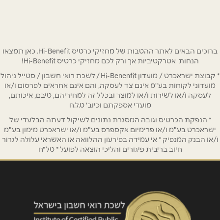
02-6795395
טלפון
*
שוהם
ברוכים הבאים לאתר ההטבות של מחזיקי כרטיס Hi-Benefit. כאן תמצאו
אימייל
*
הנחות אטרקטיביות אך ורק לכם מחזיקי כרטיס Hi-Benefit!
איירפורט סיטי נתב''ג
* קבוצת ישראכרט / מועדון Hi-Benenfit / לשכת רואי חשבון / סטייל ניהול
מועדוני לקוחות בע"מ אינם צד לעסקה, והם אינם אחראים לפרסום ו/או
נושא
*
03-9793933
לעסקה ו/או לשירות ו/או למוצר ובכלל זה למחיריהם, טיבם, איכותם,
אנא חזרו אלי בקשר ל...
מועדי אספקתם וכיוב' ט.ל.ח
* הנפקת הכרטיס וגובה המסגרת נתונים לשיקול דעתה הבלעדי של
ירושלים
הודעה
*
ישראכרט בע"מ ו/או פרימיום אקספרס בע"מ ו/או ישראכרט מימון בע"מ
ו/או הבנק המנפיק * אי עמידה בפירעון ההלוואה או האשראי עלולה לגרור
חיוב בריבית פיגורים והליכי הוצאה לפועל * טל"ח
תחנה מרכזית ירושלים
02-5001179
ירושלים
שליחה