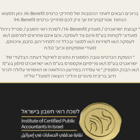
טלפון
*
ברוכים הבאים לאתר ההטבות של מחזיקי כרטיס Hi-Benefit. כאן תמצאו
הנחות אטרקטיביות אך ורק לכם מחזיקי כרטיס Hi-Benefit!
* קבוצת ישראכרט / מועדון Hi-Benenfit / לשכת רואי חשבון / סטייל ניהול
אימייל
*
מועדוני לקוחות בע"מ אינם צד לעסקה, והם אינם אחראים לפרסום ו/או
לעסקה ו/או לשירות ו/או למוצר ובכלל זה למחיריהם, טיבם, איכותם,
מועדי אספקתם וכיוב' ט.ל.ח
נושא
*
* הנפקת הכרטיס וגובה המסגרת נתונים לשיקול דעתה הבלעדי של
אנא חזרו אלי בקשר ל...
ישראכרט בע"מ ו/או פרימיום אקספרס בע"מ ו/או ישראכרט מימון בע"מ
ו/או הבנק המנפיק * אי עמידה בפירעון ההלוואה או האשראי עלולה לגרור
חיוב בריבית פיגורים והליכי הוצאה לפועל * טל"ח
הודעה
*
שליחה