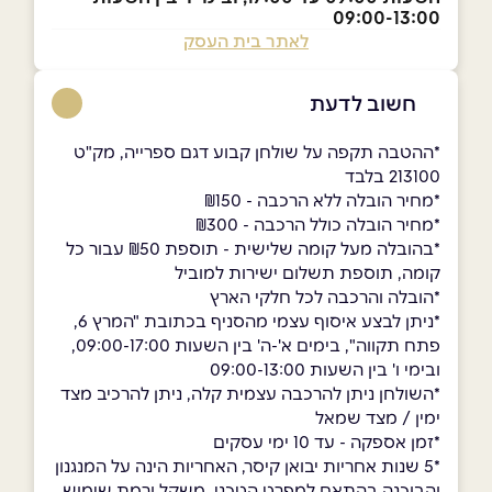
09:00-13:00
לאתר בית העסק
חשוב לדעת
*ההטבה תקפה על שולחן קבוע דגם ספרייה, מק"ט
213100 בלבד
*מחיר הובלה ללא הרכבה - ₪150
*מחיר הובלה כולל הרכבה - ₪300
*בהובלה מעל קומה שלישית - תוספת ₪50 עבור כל
קומה, תוספת תשלום ישירות למוביל
*הובלה והרכבה לכל חלקי הארץ
*ניתן לבצע איסוף עצמי מהסניף בכתובת "המרץ 6,
פתח תקווה", בימים א'-ה' בין השעות 09:00-17:00,
ובימי ו' בין השעות 09:00-13:00
ָׂ*השולחן ניתן להרכבה עצמית קלה, ניתן להרכיב מצד
ימין / מצד שמאל
*זמן אספקה - עד 10 ימי עסקים
*5 שנות אחריות יבואן קיסר, האחריות הינה על המנגנון
והבוכנה בהתאם למפרט הטכני, משקל ורמת שימוש