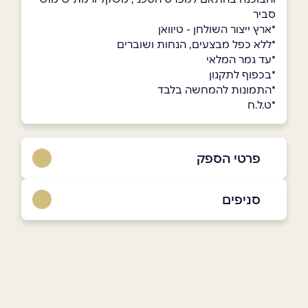
סביר
*ארץ ייצור השולחן - טיוואן
*ללא כפל מבצעים, הנחות ושוברים
*עד גמר המלאי
*בכפוף לתקנון
*התמונות להמחשה בלבד
*ט.ל.ח
פרטי הספק
053-3384533
|
072-3319650
סניפים
באתר
בפייסבוק
באינסטגרם
אולם תצוגה
פתח תקווה ז'בוטינסקי 110 (כניסה דרך רחוב
המרץ 6) זמני פתיחה ימים א'-ה' בין השעות
09:00-17:00, יום ו' בין השעות 09:00-13:00
שם מלא
*