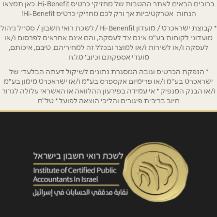
ברוכים הבאים לאתר ההטבות של מחזיקי כרטיס Hi-Benefit. כאן תמצאו
הנחות אטרקטיביות אך ורק לכם מחזיקי כרטיס Hi-Benefit!
אימייל
*
* קבוצת ישראכרט / מועדון Hi-Benenfit / לשכת רואי חשבון / סטייל ניהול
מועדוני לקוחות בע"מ אינם צד לעסקה, והם אינם אחראים לפרסום ו/או
לעסקה ו/או לשירות ו/או למוצר ובכלל זה למחיריהם, טיבם, איכותם,
נושא
*
מועדי אספקתם וכיוב' ט.ל.ח
אנא חזרו אלי בקשר ל...
* הנפקת הכרטיס וגובה המסגרת נתונים לשיקול דעתה הבלעדי של
ישראכרט בע"מ ו/או פרימיום אקספרס בע"מ ו/או ישראכרט מימון בע"מ
הודעה
*
ו/או הבנק המנפיק * אי עמידה בפירעון ההלוואה או האשראי עלולה לגרור
חיוב בריבית פיגורים והליכי הוצאה לפועל * טל"ח
שליחה