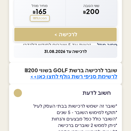
שווי הטבה
מחיר מוזל
165
200
₪
₪
18%
חסכת
לרכישה >
מחיר מוזל
— זכאות עד 5 שוברים לחודש קלנדרי
לרכישה עד 31.08.2026
שובר לרכישה ברשת GOLF בשווי ₪200
לרשימת סניפי רשת גולף לחצו כאן>>
חשוב לדעת
*שובר זה ישמש לרכישות בבתי העסק לעיל
*תוקף למימוש השובר - 5 שנים
*השובר כולל כפל מבצעים והנחות
*ניתן לממש 2 שוברים ברכישה