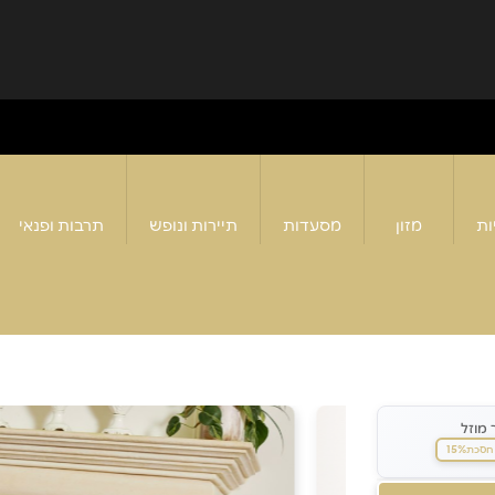
ות
מזון
מסעדות
תיירות ונופש
תרבות ופנאי
 מוזל
15%
חסכת