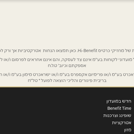
 אטרקטיביות אך ורק לכם מחזיקי כרטיס Hi-Benefit!
אימייל
*
/ לשכת רואי חשבון / סטייל ניהול מועדוני לקוחות בע"מ אינם צד לעסקה, והם אינם אחראים
אספקתם וכיוב' ט.ל.ח
ט בע"מ ו/או פרימיום אקספרס בע"מ ו/או ישראכרט מימון בע"מ ו/או הבנ
בריבית פיגורים והליכי הוצאה לפועל * טל"ח
חדש במועדון
Benefit Time
שופינג וצרכנות
אטרקציות
מזון