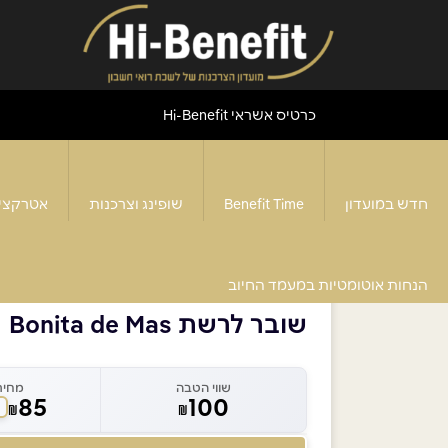
כרטיס אשראי Hi-Benefit
חדש במועדון
Benefit Time
שופינג וצרכנות
אטרקצי
דף הבית
>
שובר לרשת Bonita de Mas
הנחות אוטומטיות במעמד החיוב
שובר לרשת Bonita de Mas
שווי הטבה
מחיר
85
100
₪
₪