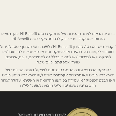
פרימן 20
09-7672442
שם מלא
*
טלפון
*
ברוכים הבאים לאתר ההטבות של מחזיקי כרטיס Hi-Benefit. כאן תמצאו
הנחות אטרקטיביות אך ורק לכם מחזיקי כרטיס Hi-Benefit!
* קבוצת ישראכרט / מועדון Hi-Benenfit / לשכת רואי חשבון / סטייל ניהול
אימייל
*
מועדוני לקוחות בע"מ אינם צד לעסקה, והם אינם אחראים לפרסום ו/או
לעסקה ו/או לשירות ו/או למוצר ובכלל זה למחיריהם, טיבם, איכותם,
מועדי אספקתם וכיוב' ט.ל.ח
נושא
*
* הנפקת הכרטיס וגובה המסגרת נתונים לשיקול דעתה הבלעדי של
אנא חזרו אלי בקשר ל...
ישראכרט בע"מ ו/או פרימיום אקספרס בע"מ ו/או ישראכרט מימון בע"מ
ו/או הבנק המנפיק * אי עמידה בפירעון ההלוואה או האשראי עלולה לגרור
חיוב בריבית פיגורים והליכי הוצאה לפועל * טל"ח
הודעה
*