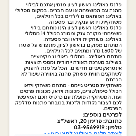
פלנט באולינג ראשון לציון מזמין אתכם לבילוי
מהנה עם המשפחה או עם חברים. במקום מסלולי
באולינג המותאמים לילדים בכל הגילאים,
משחקיית וידאו ענקית ובר מסעדה.
פלנט באולינג ראשון לציון הינו מתחם בילוי
משפחתי מקורה ענק וממוזג הכולל 14 מסלולי
באולינג, משחקיית וידאו ובר מסעדה.
המתחם ממוקם בראשון לציון, מתפרש על שטח
של 1,600 מ"ר ומתאים לכל הגילאים.
מתחם באולינג
- מסלולי באולינג מקצועיים
בשילוב מערכת תאורה ייחודית ומסכי תוצאות
אינטראקטיביים חדישים. הכל על מנת להעניק
לשחקנים חווית משחק מהנה באווירה שעוד לא
הכרתם.
משחקיית סטריט גיימס
- מתחם משחקי וידאו
הכולל סימולטורים, מכונות וידאו, מכונות פרסים
ועוד. המשחקייה פועלת עם כרטיס חכם המאפשר
לכם לצבור נקודות ולזכות במבחר מתנות מדלפק
הפרסים.
לפרטים נוספים:
כתובת: פרימן 20, ראשל"צ
טלפון: 03-9569919
לאתר פלנט באולינג לחצו כאן>>