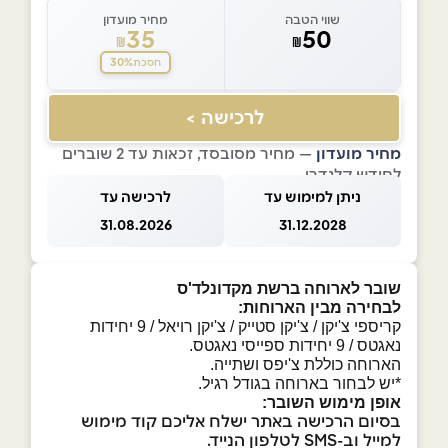
שווי הטבה
מחיר מועדון
35
50
₪
₪
30%
חסכת
לרכישה >
מחיר מועדון
— מחיר מסובסד, זכאות עד 2 שוברים
לחודש קלנדרי
ניתן למימוש עד
לרכישה עד
31.08.2026
31.12.2028
שובר לארוחה ברשת מקדונלד'ס
לבחירה מבין הארוחות:
קריספי צ'יקן / צ'יקן סטייק / צ'יקן רויאל / 9 יחידות
נאגטס / 9 יחידות ספייסי נאגטס.
הארוחה כוללת צ'יפס ושתייה.
*יש לבחור בארוחה בגודל רגיל.
אופן מימוש השובר:
בסיום הרכישה באתר ישלח אליכם קוד מימוש
למייל וב-SMS לטלפון הנייד.