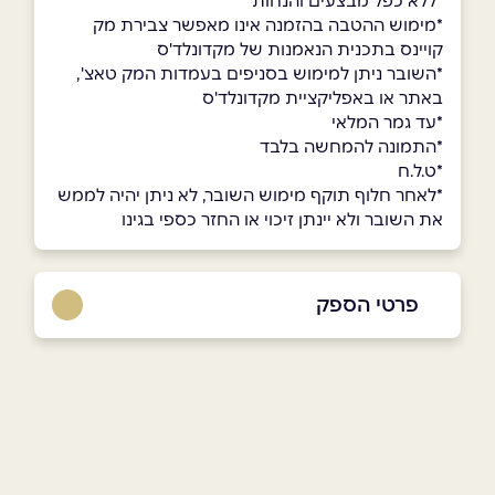
*ללא כפל מבצעים והנחות
*מימוש ההטבה בהזמנה אינו מאפשר צבירת מק
קויינס בתכנית הנאמנות של מקדונלד'ס
*השובר ניתן למימוש בסניפים בעמדות המק טאצ',
באתר או באפליקציית מקדונלד'ס
*עד גמר המלאי
*התמונה להמחשה בלבד
*ט.ל.ח
*לאחר חלוף תוקף מימוש השובר, לא ניתן יהיה לממש
את השובר ולא יינתן זיכוי או החזר כספי בגינו
פרטי הספק
שם מלא
*
טלפון
*