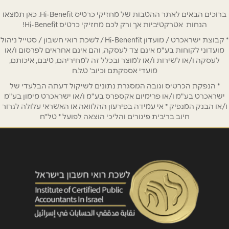
ברוכים הבאים לאתר ההטבות של מחזיקי כרטיס Hi-Benefit. כאן תמצאו
הנחות אטרקטיביות אך ורק לכם מחזיקי כרטיס Hi-Benefit!
אימייל
*
* קבוצת ישראכרט / מועדון Hi-Benenfit / לשכת רואי חשבון / סטייל ניהול
מועדוני לקוחות בע"מ אינם צד לעסקה, והם אינם אחראים לפרסום ו/או
לעסקה ו/או לשירות ו/או למוצר ובכלל זה למחיריהם, טיבם, איכותם,
נושא
*
מועדי אספקתם וכיוב' ט.ל.ח
אנא חזרו אלי בקשר ל...
* הנפקת הכרטיס וגובה המסגרת נתונים לשיקול דעתה הבלעדי של
ישראכרט בע"מ ו/או פרימיום אקספרס בע"מ ו/או ישראכרט מימון בע"מ
הודעה
*
ו/או הבנק המנפיק * אי עמידה בפירעון ההלוואה או האשראי עלולה לגרור
חיוב בריבית פיגורים והליכי הוצאה לפועל * טל"ח
שליחה