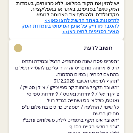
יש להזין את הקוד במלואו, ללא מרווחים, בעמדות
המק טאצ' בסניפים, באתר או באפליקציית
מקדונלד'ס, ולהוסיף את הארוחה למגש.
להזמנות באתר הרשת לחצו כאן>>
להסבר מדוייק על אופן המימוש בעמדות המק
טאץ' בסניפים לחצו כאן>>
חשוב לדעת
*תפריט פסח שונה מהתפריט הרגיל ובמידה ותרצו
לרכוש ארוחה מתפריט זה יהיה עליכם להוסיף תשלום
בהתאם למחירון בסיום ההזמנה.
*תוקף למימוש השובר 31.12.2028
*השובר תקף לארוחות קריספי צ'יקן / צ'יקן סטייק /
צ'יקן רויאל / 9 יחידות נאגטס / 9 יחידות ספייסי
נאגטס, כולל צ'יפס ושתייה בגודל רגיל
כל שינוי / החלפה / תוספת, כרוכים בתשלום ע"פ
מחירון הרשת
*השובר אינו תקף בתפריט לילה, משלוחים ונתב"ג
*ע"פ המלאי הקיים בסניף