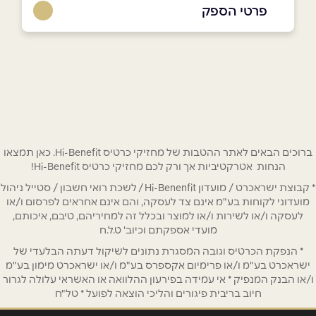
פרטי הספק
073-2111446
באתר
בפייסבוק
באינסטגרם
ביוטיוב
ברוכים הבאים לאתר ההטבות של מחזיקי כרטיס Hi-Benefit. כאן תמצאו
הנחות אטרקטיביות אך ורק לכם מחזיקי כרטיס Hi-Benefit!
שם מלא
*
* קבוצת ישראכרט / מועדון Hi-Benenfit / לשכת רואי חשבון / סטייל ניהול
מועדוני לקוחות בע"מ אינם צד לעסקה, והם אינם אחראים לפרסום ו/או
טלפון
*
לעסקה ו/או לשירות ו/או למוצר ובכלל זה למחיריהם, טיבם, איכותם,
מועדי אספקתם וכיוב' ט.ל.ח
* הנפקת הכרטיס וגובה המסגרת נתונים לשיקול דעתה הבלעדי של
אימייל
*
ישראכרט בע"מ ו/או פרימיום אקספרס בע"מ ו/או ישראכרט מימון בע"מ
ו/או הבנק המנפיק * אי עמידה בפירעון ההלוואה או האשראי עלולה לגרור
חיוב בריבית פיגורים והליכי הוצאה לפועל * טל"ח
נושא
*