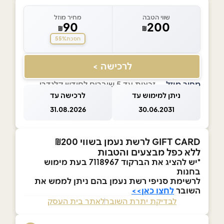
שווי הטבה
מחיר מוזל
90
200
₪
₪
55%
חסכת
לרכישה >
מחיר מוזל
— זכאות עד 5 שוברים לחודש קלנדרי
ניתן למימוש עד
לרכישה עד
31.08.2026
30.06.2031
GIFT CARD לרשת נעמן בשווי ₪200
ללא כפל מבצעים והטבות
*יש להציג את הברקוד 7118967 בעת מימוש
בחנות
לרשימת סניפי רשת נעמן בהם ניתן לממש את
השובר
לחצו כאן>>
לבדיקת יתרת השובר
לאתר בית העסק