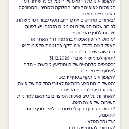
*הקופון אינו כולל דמי משלוח )עלות: 15 ש"ח(. דמי
המשלוח כפופים לאזורי החלוקה ולמחירון המפורסם
באתר פיצה האט.
*באזורים מרוחקים ייתכן חיוב נוסף עבור דמי משלוח.
לבירור עלות המשלוח ומינימום הזמנה, יש לפנות
ישירות לסניף הרלוונטי.
*מימוש הקופון אפשרי בהזמנה דרך האתר או
האפליקציה בלבד. אינו תקף בהזמנות טלפוניות או
ברכישה ישירה בסניפים.
*תוקף למימוש השובר - 31.12.2026
*בסניפים מלחה-ירושלים ומודיעין מורשת – תקף
לאיסוף עצמי בלבד.
*הקופון אינו תקף בסניף ירכא.
*המשלוח מתבצע בהתאם לאזורי החלוקה של פיצה
האט ובכפוף לזמינות השירות.
*האחריות על טיב ואיכות המוצרים בהתאם למדיניות
השירות של פיצה האט.
*מימוש הקופון כפוף לזמינות המלאי בסניף בעת
ההזמנה.
*עד גמר המלאי.
*התמונה להמחשה בלבד.