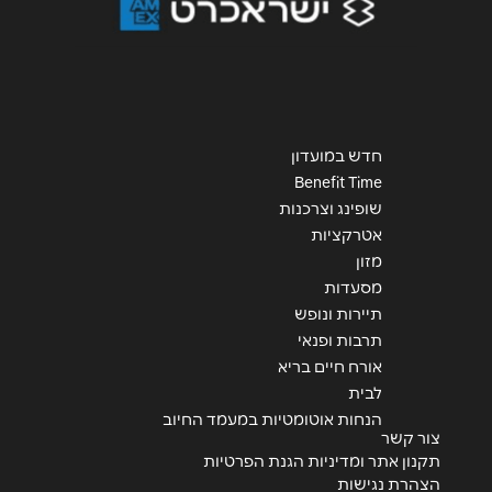
רעננה
אחווה 110 אחוזה 110
1-700-50-60-70
חדש במועדון
בית שאן
Benefit Time
שופינג וצרכנות
אטרקציות
צים סנטר
מזון
1-700-50-60-70
מסעדות
תיירות ונופש
תרבות ופנאי
קריית גת
אורח חיים בריא
לבית
צים סנטר
הנחות אוטומטיות במעמד החיוב
צור קשר
1-700-50-60-70
תקנון אתר ומדיניות הגנת הפרטיות
הצהרת נגישות