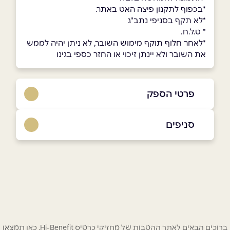
*בכפוף לתקנון פיצה האט באתר.
*לא תקף בסניפי נתב"ג
* ט.ל.ח.
*לאחר חלוף תוקף מימוש השובר, לא ניתן יהיה לממש
את השובר ולא יינתן זיכוי או החזר כספי בגינו
פרטי הספק
סניפים
1-700-50-60-70
גדרה
הבילויים 10 הביל"ויים 10
שם מלא
*
1-700-50-60-70
טלפון
*
אור עקיבא
ברוכים הבאים לאתר ההטבות של מחזיקי כרטיס Hi-Benefit. כאן תמצאו