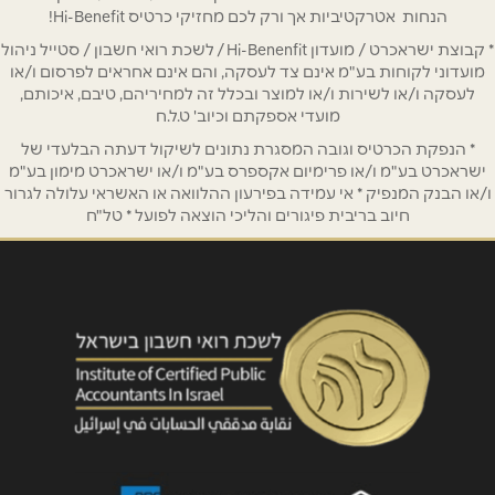
הנחות אטרקטיביות אך ורק לכם מחזיקי כרטיס Hi-Benefit!
אימייל
*
קניון אורות שדרות הנשיא וייצמן 1
* קבוצת ישראכרט / מועדון Hi-Benenfit / לשכת רואי חשבון / סטייל ניהול
מועדוני לקוחות בע"מ אינם צד לעסקה, והם אינם אחראים לפרסום ו/או
1-700-50-60-70
לעסקה ו/או לשירות ו/או למוצר ובכלל זה למחיריהם, טיבם, איכותם,
נושא
*
מועדי אספקתם וכיוב' ט.ל.ח
אנא חזרו אלי בקשר ל...
* הנפקת הכרטיס וגובה המסגרת נתונים לשיקול דעתה הבלעדי של
נהריה
ישראכרט בע"מ ו/או פרימיום אקספרס בע"מ ו/או ישראכרט מימון בע"מ
הודעה
*
ו/או הבנק המנפיק * אי עמידה בפירעון ההלוואה או האשראי עלולה לגרור
חיוב בריבית פיגורים והליכי הוצאה לפועל * טל"ח
ויצמן 63 וייצמן 63
1-700-50-60-70
מעלות
שליחה
מרכז צים סנטר
1-700-50-60-70