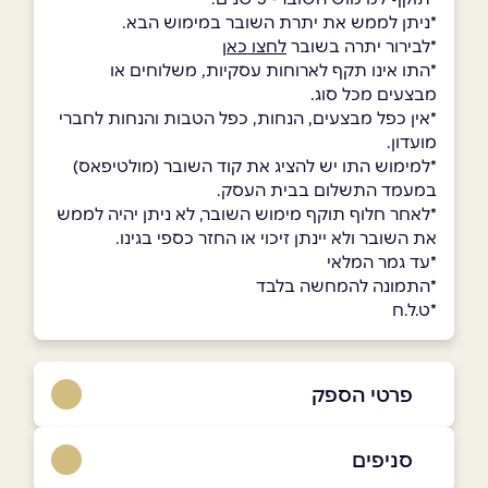
*ניתן לממש את יתרת השובר במימוש הבא.
*לבירור יתרה בשובר
לחצו כאן
*התו אינו תקף לארוחות עסקיות, משלוחים או
מבצעים מכל סוג.
*אין כפל מבצעים, הנחות, כפל הטבות והנחות לחברי
מועדון.
*למימוש התו יש להציג את קוד השובר (מולטיפאס)
במעמד התשלום בבית העסק.
*לאחר חלוף תוקף מימוש השובר, לא ניתן יהיה לממש
את השובר ולא יינתן זיכוי או החזר כספי בגינו.
*עד גמר המלאי
*התמונה להמחשה בלבד
*ט.ל.ח
פרטי הספק
0559969869
סניפים