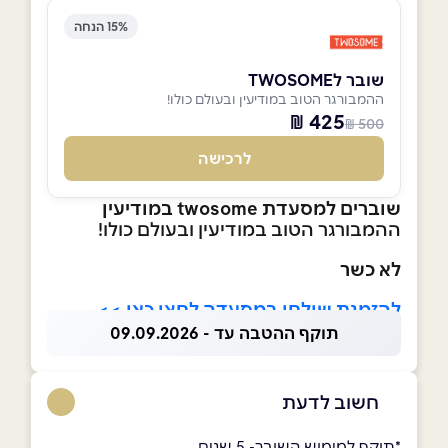
15% הנחה
שובר לTWOSOME
ההמבורגר הטוב במודיעין ובעולם כולו!
425 ₪
500 ₪
לרכישה
שוברים למסעדת twosome במודיעין
ההמבורגר הטוב במודיעין ובעולם כולו!
לא כשר
להזמנת שולחן במסעדה לחצו כאן >>
תוקף ההטבה עד - 09.09.2026
חשוב לדעת
*תוקף למימוש השובר- 5 שנים.