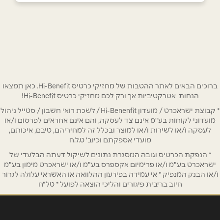
בפייסבוק
באינסטגרם
מודיעין
המעיין 2
0559969869
שם מלא
*
טלפון
*
ברוכים הבאים לאתר ההטבות של מחזיקי כרטיס Hi-Benefit. כאן תמצאו
הנחות אטרקטיביות אך ורק לכם מחזיקי כרטיס Hi-Benefit!
* קבוצת ישראכרט / מועדון Hi-Benenfit / לשכת רואי חשבון / סטייל ניהול
אימייל
*
מועדוני לקוחות בע"מ אינם צד לעסקה, והם אינם אחראים לפרסום ו/או
לעסקה ו/או לשירות ו/או למוצר ובכלל זה למחיריהם, טיבם, איכותם,
מועדי אספקתם וכיוב' ט.ל.ח
נושא
*
* הנפקת הכרטיס וגובה המסגרת נתונים לשיקול דעתה הבלעדי של
אנא חזרו אלי בקשר ל...
ישראכרט בע"מ ו/או פרימיום אקספרס בע"מ ו/או ישראכרט מימון בע"מ
ו/או הבנק המנפיק * אי עמידה בפירעון ההלוואה או האשראי עלולה לגרור
חיוב בריבית פיגורים והליכי הוצאה לפועל * טל"ח
הודעה
*