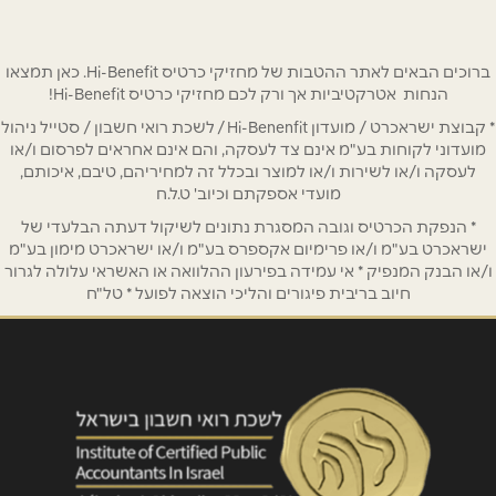
שם מלא
*
ברוכים הבאים לאתר ההטבות של מחזיקי כרטיס Hi-Benefit. כאן תמצאו
טלפון
*
הנחות אטרקטיביות אך ורק לכם מחזיקי כרטיס Hi-Benefit!
* קבוצת ישראכרט / מועדון Hi-Benenfit / לשכת רואי חשבון / סטייל ניהול
אימייל
*
מועדוני לקוחות בע"מ אינם צד לעסקה, והם אינם אחראים לפרסום ו/או
לעסקה ו/או לשירות ו/או למוצר ובכלל זה למחיריהם, טיבם, איכותם,
מועדי אספקתם וכיוב' ט.ל.ח
נושא
*
* הנפקת הכרטיס וגובה המסגרת נתונים לשיקול דעתה הבלעדי של
ישראכרט בע"מ ו/או פרימיום אקספרס בע"מ ו/או ישראכרט מימון בע"מ
אנא חזרו אלי בקשר ל...
ו/או הבנק המנפיק * אי עמידה בפירעון ההלוואה או האשראי עלולה לגרור
חיוב בריבית פיגורים והליכי הוצאה לפועל * טל"ח
הודעה
*
שליחה