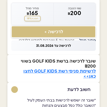
שווי הטבה
מחיר מוזל
165
200
₪
₪
18%
חסכת
לרכישה >
מחיר מוזל
— זכאות עד 5 שוברים לחודש קלנדרי
לרכישה עד 31.08.2026
שובר לרכישה ברשת GOLF KIDS בשווי
₪200
לרשימת סניפי רשת GOLF KIDS לחצו
כאן>>
חשוב לדעת
*שובר זה ישמש לרכישות בבתי העסק לעיל
*השובר כולל כפל מבצעים והנחות