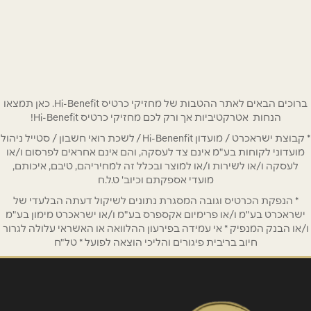
שהם 36
052-6487800
שם מלא
*
טלפון
*
ברוכים הבאים לאתר ההטבות של מחזיקי כרטיס Hi-Benefit. כאן תמצאו
הנחות אטרקטיביות אך ורק לכם מחזיקי כרטיס Hi-Benefit!
* קבוצת ישראכרט / מועדון Hi-Benenfit / לשכת רואי חשבון / סטייל ניהול
אימייל
*
מועדוני לקוחות בע"מ אינם צד לעסקה, והם אינם אחראים לפרסום ו/או
לעסקה ו/או לשירות ו/או למוצר ובכלל זה למחיריהם, טיבם, איכותם,
מועדי אספקתם וכיוב' ט.ל.ח
נושא
*
* הנפקת הכרטיס וגובה המסגרת נתונים לשיקול דעתה הבלעדי של
אנא חזרו אלי בקשר ל...
ישראכרט בע"מ ו/או פרימיום אקספרס בע"מ ו/או ישראכרט מימון בע"מ
ו/או הבנק המנפיק * אי עמידה בפירעון ההלוואה או האשראי עלולה לגרור
חיוב בריבית פיגורים והליכי הוצאה לפועל * טל"ח
הודעה
*