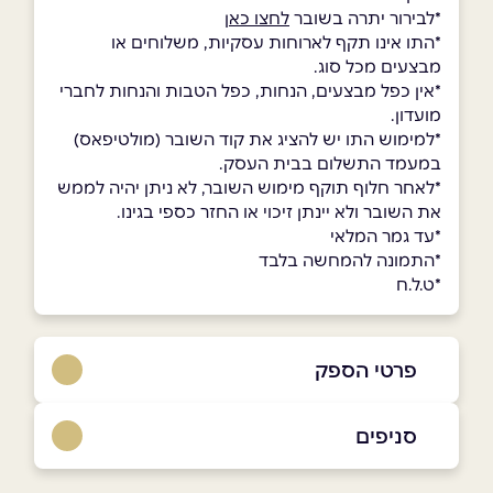
*לבירור יתרה בשובר
לחצו כאן
*התו אינו תקף לארוחות עסקיות, משלוחים או
מבצעים מכל סוג.
*אין כפל מבצעים, הנחות, כפל הטבות והנחות לחברי
מועדון.
*למימוש התו יש להציג את קוד השובר (מולטיפאס)
במעמד התשלום בבית העסק.
*לאחר חלוף תוקף מימוש השובר, לא ניתן יהיה לממש
את השובר ולא יינתן זיכוי או החזר כספי בגינו.
*עד גמר המלאי
*התמונה להמחשה בלבד
*ט.ל.ח
פרטי הספק
052-6487800
סניפים
באתר
בפייסבוק
באינסטגרם
מושב מנות