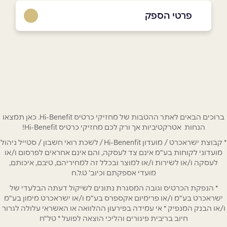
פרטי הספק
שם מלא
*
טלפון
*
ברוכים הבאים לאתר ההטבות של מחזיקי כרטיס Hi-Benefit. כאן תמצאו
הנחות אטרקטיביות אך ורק לכם מחזיקי כרטיס Hi-Benefit!
אימייל
*
* קבוצת ישראכרט / מועדון Hi-Benenfit / לשכת רואי חשבון / סטייל ניהול
מועדוני לקוחות בע"מ אינם צד לעסקה, והם אינם אחראים לפרסום ו/או
לעסקה ו/או לשירות ו/או למוצר ובכלל זה למחיריהם, טיבם, איכותם,
נושא
*
מועדי אספקתם וכיוב' ט.ל.ח
אנא חזרו אלי בקשר ל...
* הנפקת הכרטיס וגובה המסגרת נתונים לשיקול דעתה הבלעדי של
ישראכרט בע"מ ו/או פרימיום אקספרס בע"מ ו/או ישראכרט מימון בע"מ
הודעה
*
ו/או הבנק המנפיק * אי עמידה בפירעון ההלוואה או האשראי עלולה לגרור
חיוב בריבית פיגורים והליכי הוצאה לפועל * טל"ח