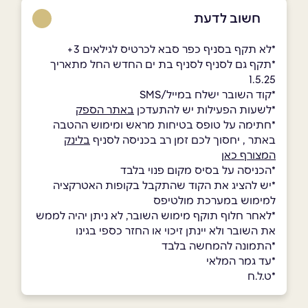
חשוב לדעת
*לא תקף בסניף כפר סבא לכרטיס לגילאים 3+
*תקף גם לסניף לסניף בת ים החדש החל מתאריך
1.5.25
*קוד השובר ישלח במייל/SMS
*לשעות הפעילות יש להתעדכן
באתר הספק
*חתימה על טופס בטיחות מראש ומימוש ההטבה
באתר , יחסוך לכם זמן רב בכניסה לסניף
בלינק
המצורף כאן
*הכניסה על בסיס מקום פנוי בלבד
*יש להציג את הקוד שהתקבל בקופות האטרקציה
למימוש במערכת מולטיפס
*לאחר חלוף תוקף מימוש השובר, לא ניתן יהיה לממש
את השובר ולא יינתן זיכוי או החזר כספי בגינו
*התמונה להמחשה בלבד
*עד גמר המלאי
*ט.ל.ח