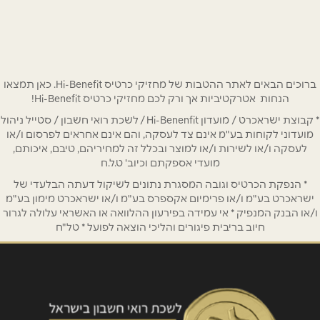
רמתיים 21
שם מלא
*
0775328604
טלפון
*
ברוכים הבאים לאתר ההטבות של מחזיקי כרטיס Hi-Benefit. כאן תמצאו
אימייל
*
הנחות אטרקטיביות אך ורק לכם מחזיקי כרטיס Hi-Benefit!
* קבוצת ישראכרט / מועדון Hi-Benenfit / לשכת רואי חשבון / סטייל ניהול
מועדוני לקוחות בע"מ אינם צד לעסקה, והם אינם אחראים לפרסום ו/או
נושא
*
לעסקה ו/או לשירות ו/או למוצר ובכלל זה למחיריהם, טיבם, איכותם,
מועדי אספקתם וכיוב' ט.ל.ח
אנא חזרו אלי בקשר ל...
* הנפקת הכרטיס וגובה המסגרת נתונים לשיקול דעתה הבלעדי של
ישראכרט בע"מ ו/או פרימיום אקספרס בע"מ ו/או ישראכרט מימון בע"מ
הודעה
*
ו/או הבנק המנפיק * אי עמידה בפירעון ההלוואה או האשראי עלולה לגרור
חיוב בריבית פיגורים והליכי הוצאה לפועל * טל"ח
שליחה