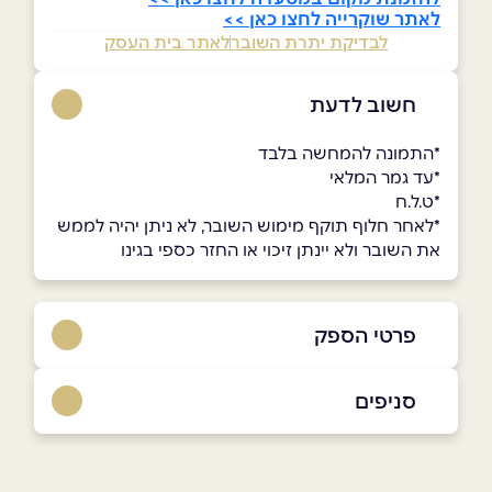
לאתר שוקרייה לחצו כאן >>
לבדיקת יתרת השובר
לאתר בית העסק
חשוב לדעת
*התמונה להמחשה בלבד
*עד גמר המלאי
*ט.ל.ח
*לאחר חלוף תוקף מימוש השובר, לא ניתן יהיה לממש
את השובר ולא יינתן זיכוי או החזר כספי בגינו
פרטי הספק
באתר
בפייסבוק
באינסטגרם
סניפים
הוד השרון