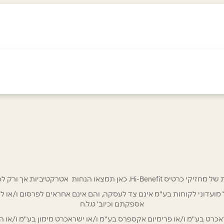
אימייל
*
 אטרקטיביות אך ורק לכם מחזיקי כרטיס Hi-Benefit!
/ לשכת רואי חשבון / סטייל ניהול מועדוני לקוחות בע"מ אינם צד לעסקה, והם אינם אחראים
אספקתם וכיוב' ט.ל.ח
ט בע"מ ו/או פרימיום אקספרס בע"מ ו/או ישראכרט מימון בע"מ ו/או הבנ