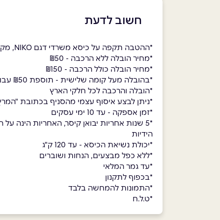
חשוב לדעת
*ההטבה תקפה על כיסא משרדי דגם NIKO, מק"ט 166684 בלבד
*מחיר הובלה ללא הרכבה - ₪50
*מחיר הובלה כולל הרכבה - ₪150
*בהובלה מעל קומה שלישית - תוספת ₪50 עבור כל קומה, תוספת תשלום ישירות למוביל
*הובלה והרכבה לכל חלקי הארץ
*ניתן לבצע איסוף עצמי מהסניף בכתובת "המרץ 6, פתח תקווה", בימים א'-ה' בין השעות 09:00-17:00, ובימי ו' בין השעות 00-13:00
*זמן אספקה - עד 10 ימי עסקים
*5 שנות אחריות יבואן קיסר, האחריות הינה ע
הידיות
*יכולת נשיאת הכיסא - עד 120 ק"ג
*ללא כפל מבצעים, הנחות ושוברים
*עד גמר המלאי
*בכפוף לתקנון
*התמונות להמחשה בלבד
*ט.ל.ח