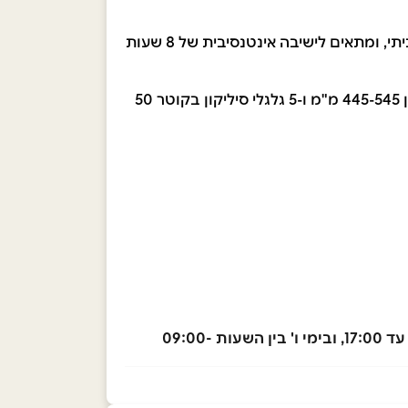
כיסא משרדי דגם Niko, מעניק תמיכה אופטימלית בעיצוב חדשני ומודרני, מושלם לכל חלל עבודה או משרד ביתי, ומתאים לישיבה אינטנסיבית של 8 שעות
הכיסא בעל מעטפת יצוקה מפוליפרופילן, מנגנון נדנוד סינכרוני בגב + במושב ללא נעילה, גובה מושב מתכוונן 445-545 מ"מ ו-5 גלגלי סיליקון בקוטר 50
ניתן לבצע איסוף עצמי ממחסני החברה בפתח תקווה, בכתובת "המרץ 6", בימים א'-ה', בין השעות 09:00 עד 17:00, ובימי ו' בין השעות 09:00-