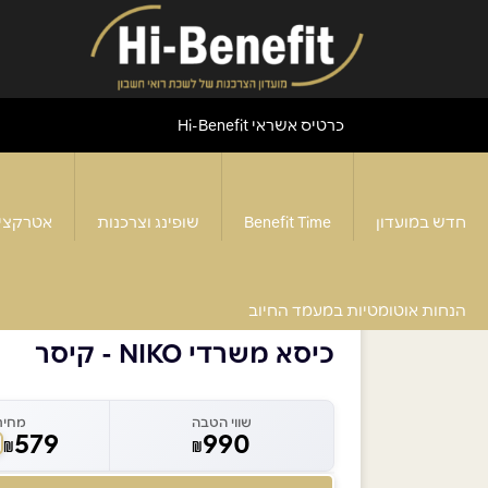
כרטיס אשראי Hi-Benefit
חדש במועדון
Benefit Time
שופינג וצרכנות
אטרקצי
דף הבית
>
כיסא משרדי NIKO - קיסר
הנחות אוטומטיות במעמד החיוב
כיסא משרדי NIKO - קיסר
שווי הטבה
מחיר
579
990
₪
₪