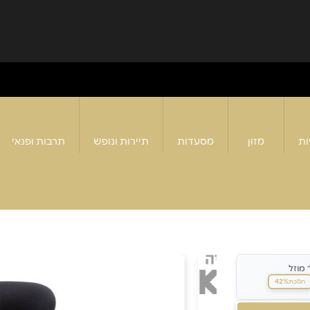
ות
מזון
מסעדות
תיירות ונופש
תרבות ופנאי
 מוזל
42%
חסכת