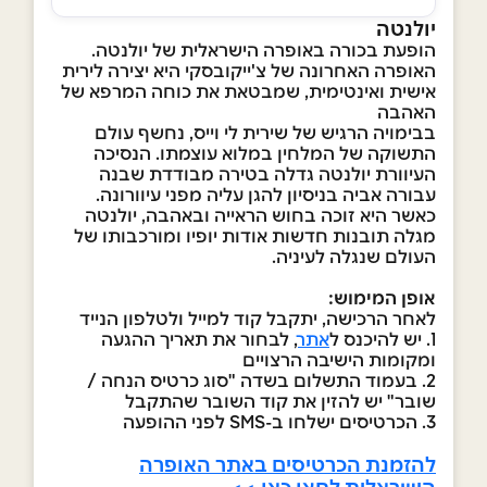
יולנטה
הופעת בכורה באופרה הישראלית של יולנטה.
האופרה האחרונה של צ'ייקובסקי היא יצירה לירית
אישית ואינטימית, שמבטאת את כוחה המרפא של
האהבה
בבימויה הרגיש של שירית לי וייס, נחשף עולם
התשוקה של המלחין במלוא עוצמתו. הנסיכה
העיוורת יולנטה גדלה בטירה מבודדת שבנה
עבורה אביה בניסיון להגן עליה מפני עיוורונה.
כאשר היא זוכה בחוש הראייה ובאהבה, יולנטה
מגלה תובנות חדשות אודות יופיו ומורכבותו של
העולם שנגלה לעיניה.
אופן המימוש:
לאחר הרכישה, יתקבל קוד למייל ולטלפון הנייד
1. יש להיכנס ל
אתר
, לבחור את תאריך ההגעה
ומקומות הישיבה הרצויים
2. בעמוד התשלום בשדה "סוג כרטיס הנחה /
שובר" יש להזין את קוד השובר שהתקבל
3. הכרטיסים ישלחו ב-SMS לפני ההופעה
להזמנת הכרטיסים באתר האופרה