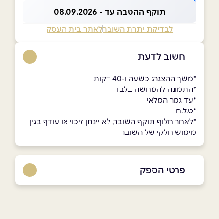
הישראלית לחצו כאן >>
תוקף ההטבה עד - 08.09.2026
לבדיקת יתרת השובר
לאתר בית העסק
חשוב לדעת
*משך ההצגה: כשעה ו-40 דקות
*התמונה להמחשה בלבד
*עד גמר המלאי
*ט.ל.ח
*לאחר חלוף תוקף השובר, לא יינתן זיכוי או עודף בגין
מימוש חלקי של השובר
פרטי הספק
03-6927777
באתר