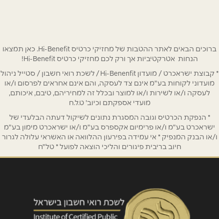
שם מלא
*
ברוכים הבאים לאתר ההטבות של מחזיקי כרטיס Hi-Benefit. כאן תמצאו
הנחות אטרקטיביות אך ורק לכם מחזיקי כרטיס Hi-Benefit!
* קבוצת ישראכרט / מועדון Hi-Benenfit / לשכת רואי חשבון / סטייל ניהול
טלפון
*
מועדוני לקוחות בע"מ אינם צד לעסקה, והם אינם אחראים לפרסום ו/או
לעסקה ו/או לשירות ו/או למוצר ובכלל זה למחיריהם, טיבם, איכותם,
מועדי אספקתם וכיוב' ט.ל.ח
אימייל
*
* הנפקת הכרטיס וגובה המסגרת נתונים לשיקול דעתה הבלעדי של
ישראכרט בע"מ ו/או פרימיום אקספרס בע"מ ו/או ישראכרט מימון בע"מ
ו/או הבנק המנפיק * אי עמידה בפירעון ההלוואה או האשראי עלולה לגרור
נושא
*
חיוב בריבית פיגורים והליכי הוצאה לפועל * טל"ח
אנא חזרו אלי בקשר ל...
הודעה
*