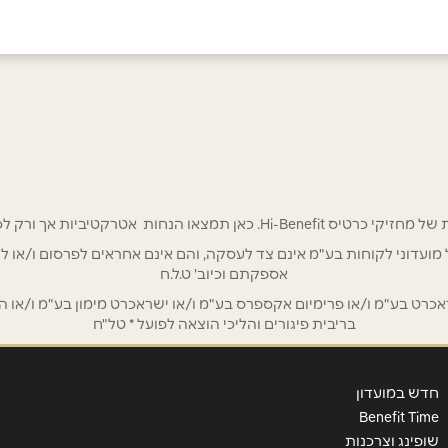
באינסטגרם
 אטרקטיביות אך ורק לכם מחזיקי כרטיס Hi-Benefit!
אימייל
*
/ לשכת רואי חשבון / סטייל ניהול מועדוני לקוחות בע"מ אינם צד לעסקה, והם אינם אחראים
אספקתם וכיוב' ט.ל.ח
ט בע"מ ו/או פרימיום אקספרס בע"מ ו/או ישראכרט מימון בע"מ ו/או הבנ
בריבית פיגורים והליכי הוצאה לפועל * טל"ח
חדש במועדון
Benefit Time
שופינג וצרכנות