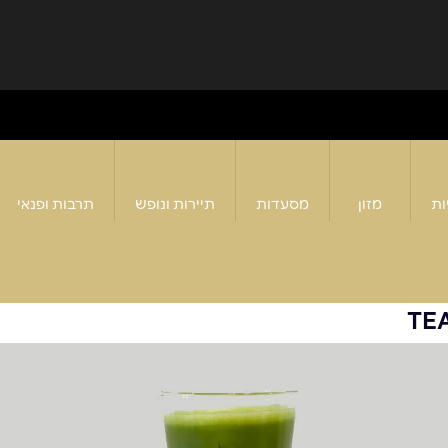
ות
מזון
מסעדות
תיירות ונופש
תרבות ופנאי