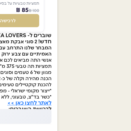
תמציות טבעיות על בסי
85 ₪
100 ₪
לרכישה
שוברים ל- TEA LOVERS
חדש!
2 סוגי אבקת מאצ'ה חדשה נחתו מיפן!
המבחר שלנו התרחב עם ש
האמיתיים עם צבע ירוק 
אנשי התה מביאים לכם א
תמציות תה טבעי 375 מ"ל - על בסיס עלי תה אמיתיים, צמחים, פירות ותבלינים.
מגוון של 6 טעמים וסוגים שונים המייצרים חוויה חדשה המתאימה לכל המשפחה (20 שניות להכנת משקה).
להכנת קוקטיילים טעימים
*ייצור מקומי ישראלי - מפ
*כשר בד"צ, טבעוני, ללא 
לאתר לחצו כאן >>
לרכישת השוברים: