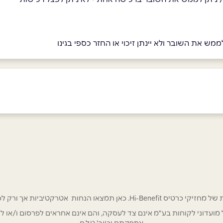
מש את השובר ולא יינתן זיכוי או החזר כספי בגינו
ביוטיוב
בוואטסאפ
 אטרקטיביות אך ורק לכם מחזיקי כרטיס Hi-Benefit!
אימייל
*
/ לשכת רואי חשבון / סטייל ניהול מועדוני לקוחות בע"מ אינם צד לעסקה, והם אינם אחראים