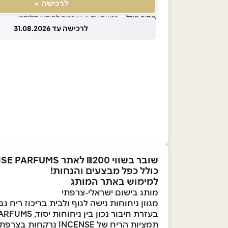
לרכישה >
מחיר מוזל
— זכאות עד 5 שוברים לחודש קלנדרי
לרכישה עד 31.08.2026
שובר בשווי ₪200 לאתר INCENSE PARFUMS
כולל כפל מבצעים והנחות!
למימוש באתר המותג
מותג בישום ישראלי-צרפתי
מגוון ניחוחות נישה לגוף ולבית בריכוז ריח גבוה - T DE PARFUM
בעזרת חיבור נכון בין ניחוחות יסוד, INCENSE PARFUMS רקחה קולקציה עשירה שתתאים את עצמה לכל אירוע או חשק.
תמציות הריח של INCENSE נרקחות בצרפת, על ידי צוות פרפורמרים ותיקים בעלי נסיון רחב בעולם הבישום.