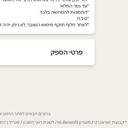
*עד גמר המלאי
*התמונות להמחשה בלבד
*ט.ל.ח
*לאחר חלוף תוקף מימוש השובר, לא ניתן יהיה למ
פרטי הספק
באתר
בפייסבוק
באינסטגרם
שם מלא
*
ברוכים הבאים לאתר ההטבות של מחזיקי כרטיס Hi-Benefit. כאן תמצאו הנחות
טלפון
*
* קבוצת ישראכרט / מועדון Hi-Benenfit 