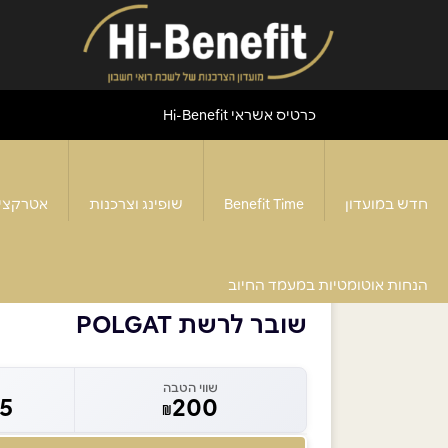
כרטיס אשראי Hi-Benefit
חדש במועדון
Benefit Time
שופינג וצרכנות
אטרקצי
דף הבית
>
שובר לרשת POLGAT
הנחות אוטומטיות במעמד החיוב
שובר לרשת POLGAT
שווי הטבה
65
200
₪