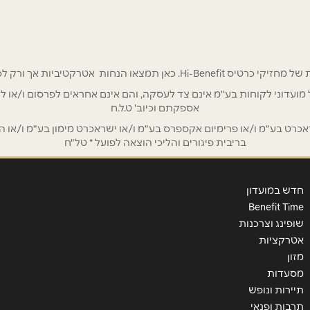
 אטרקטיביות אך ורק לכם מחזיקי כרטיס Hi-Benefit!
אימייל
*
/ לשכת רואי חשבון / סטייל ניהול מועדוני לקוחות בע"מ אינם צד לעסקה, והם אינם אחראים
אספקתם וכיוב' ט.ל.ח
ט בע"מ ו/או פרימיום אקספרס בע"מ ו/או ישראכרט מימון בע"מ ו/או הבנ
בריבית פיגורים והליכי הוצאה לפועל * טל"ח
חדש במועדון
Benefit Time
שופינג וצרכנות
אטרקציות
מזון
מסעדות
שליחה
תיירות ונופש
תרבות ופנאי