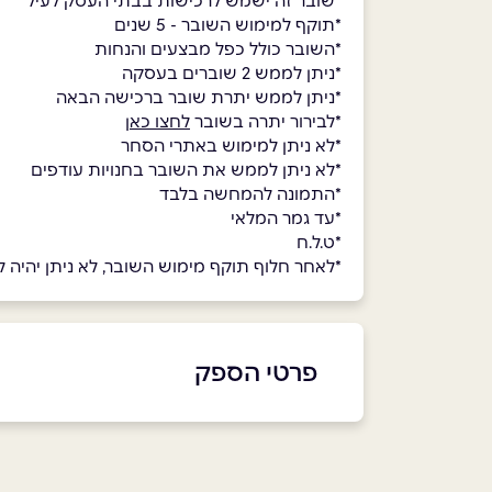
*שובר זה ישמש לרכישות בבתי העסק לעיל
*תוקף למימוש השובר - 5 שנים
*השובר כולל כפל מבצעים והנחות
*ניתן לממש 2 שוברים בעסקה
*ניתן לממש יתרת שובר ברכישה הבאה
*לבירור יתרה בשובר
לחצו כאן
*לא ניתן למימוש באתרי הסחר
*לא ניתן לממש את השובר בחנויות עודפים
*התמונה להמחשה בלבד
*עד גמר המלאי
*ט.ל.ח
*לאחר חלוף תוקף מימוש השובר, לא ניתן יהיה למ
פרטי הספק
073-7099999