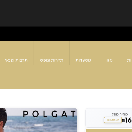
ות
מזון
מסעדות
תיירות ונופש
תרבות ופנאי
מחיר מוזל
1
18%
₪
חסכת