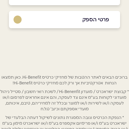
פרטי הספק
03-6927777
באתר
שם מלא
*
ברוכים הבאים לאתר ההטבות של מחזיקי כרטיס Hi-Benefit. כאן תמצאו
הנחות אטרקטיביות אך ורק לכם מחזיקי כרטיס Hi-Benefit!
* קבוצת ישראכרט / מועדון Hi-Benenfit / לשכת רואי חשבון / סטייל ניהול
טלפון
*
מועדוני לקוחות בע"מ אינם צד לעסקה, והם אינם אחראים לפרסום ו/או
לעסקה ו/או לשירות ו/או למוצר ובכלל זה למחיריהם, טיבם, איכותם,
מועדי אספקתם וכיוב' ט.ל.ח
אימייל
*
* הנפקת הכרטיס וגובה המסגרת נתונים לשיקול דעתה הבלעדי של
ישראכרט בע"מ ו/או פרימיום אקספרס בע"מ ו/או ישראכרט מימון בע"מ
ו/או הבנק המנפיק * אי עמידה בפירעון ההלוואה או האשראי עלולה לגרור