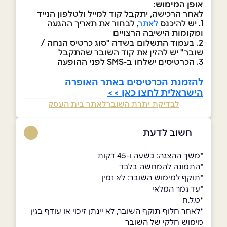
אופן המימוש:
לאחר הרכישה, יתקבל קוד למייל ולטלפון הנייד
1. יש להיכנס
לאתר
, לבחור את תאריך ההגעה
ומקומות הישיבה הרצויים
2. בעמוד התשלום בשדה "סוג כרטיס הנחה /
שובר" יש להזין את קוד השובר שהתקבל
3. הכרטיסים ישלחו ב-SMS לפני ההופעה
להזמנת הכרטיסים באתר האופרה
הישראלית לחצו כאן >>
לבדיקת יתרת השובר
לאתר בית העסק
חשוב לדעת
*משך ההצגה: כשעה ו-45 דקות
*התמונה להמחשה בלבד
*תוקף למימוש השובר: לא זמין
*עד גמר המלאי
*ט.ל.ח
*לאחר חלוף תוקף השובר, לא יינתן זיכוי או עודף בגין
מימוש חלקי של השובר