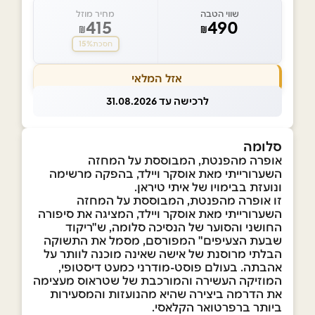
שווי הטבה
מחיר מוזל
415
490
₪
₪
15%
חסכת
אזל המלאי
לרכישה עד 31.08.2026
סלומה
אופרה מהפנטת, המבוססת על המחזה
השערורייתי מאת אוסקר ויילד, בהפקה מרשימה
ונועזת בבימויו של איתי טיראן.
זו אופרה מהפנטת, המבוססת על המחזה
השערורייתי מאת אוסקר ויילד, המציגה את סיפורה
החושני והסוער של הנסיכה סלומה, ש"ריקוד
שבעת הצעיפים" המפורסם, מסמל את התשוקה
הבלתי מרוסנת של אישה שאינה מוכנה לוותר על
אהבתה. בעולם פוסט-מודרני כמעט דיסטופי,
המוזיקה העשירה והמורכבת של שטראוס מעצימה
את הדרמה ביצירה שהיא מהנועזות והמסעירות
ביותר ברפרטואר הקלאסי.