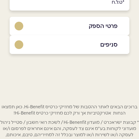
*ט.ל.ח
פרטי הספק
08-6650334
סניפים
באתר
בפייסבוק
באר שבע
מתחם BIG חיל ההנדסה 1
08-6650334
שם מלא
*
טלפון
*
ברוכים הבאים לאתר ההטבות של מחזיקי כרטיס Hi-Benefit. כאן תמצאו
הנחות אטרקטיביות אך ורק לכם מחזיקי כרטיס Hi-Benefit!
* קבוצת ישראכרט / מועדון Hi-Benenfit / לשכת רואי חשבון / סטייל ניהול
אימייל
*
מועדוני לקוחות בע"מ אינם צד לעסקה, והם אינם אחראים לפרסום ו/או
לעסקה ו/או לשירות ו/או למוצר ובכלל זה למחיריהם, טיבם, איכותם,