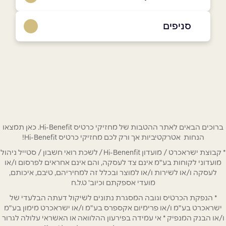
04-6111711
סניפים
באתר
בפייסבוק
חיפה
דרך ההגנה 20
04-6111711
שם מלא
*
טלפון
*
ברוכים הבאים לאתר ההטבות של מחזיקי כרטיס Hi-Benefit. כאן תמצאו
הנחות אטרקטיביות אך ורק לכם מחזיקי כרטיס Hi-Benefit!
* קבוצת ישראכרט / מועדון Hi-Benenfit / לשכת רואי חשבון / סטייל ניהול
אימייל
*
מועדוני לקוחות בע"מ אינם צד לעסקה, והם אינם אחראים לפרסום ו/או
לעסקה ו/או לשירות ו/או למוצר ובכלל זה למחיריהם, טיבם, איכותם,
מועדי אספקתם וכיוב' ט.ל.ח
נושא
*
* הנפקת הכרטיס וגובה המסגרת נתונים לשיקול דעתה הבלעדי של
אנא חזרו אלי בקשר ל...
ישראכרט בע"מ ו/או פרימיום אקספרס בע"מ ו/או ישראכרט מימון בע"מ
ו/או הבנק המנפיק * אי עמידה בפירעון ההלוואה או האשראי עלולה לגרור