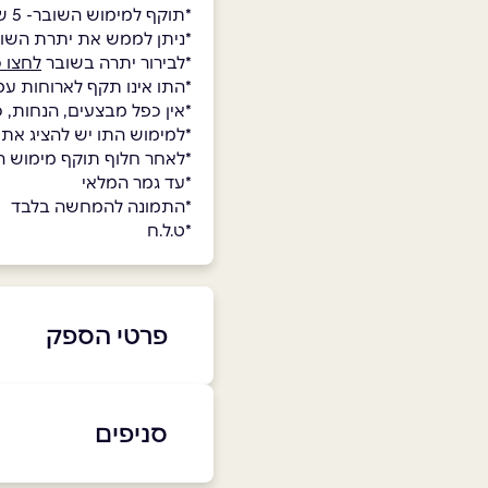
*תוקף למימוש השובר- 5 שנים.
*ניתן לממש את יתרת השו
*לבירור יתרה בשובר
לחצו כ
*התו אינו תקף לארוחות עס
*אין כפל מבצעים, הנחות, 
*למימוש התו יש להציג את
*לאחר חלוף תוקף מימוש השו
*עד גמר המלאי
*התמונה להמחשה בלבד
*ט.ל.ח
פרטי הספק
08-801-0800
סניפים
באתר
בפייסבוק