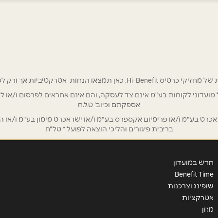
אימייל
*
 אטרקטיביות אך ורק לכם מחזיקי כרטיס Hi-Benefit!
/ לשכת רואי חשבון / סטייל ניהול מועדוני לקוחות בע"מ אינם צד לעסקה, והם אינם אחראים
אספקתם וכיוב' ט.ל.ח
ט בע"מ ו/או פרימיום אקספרס בע"מ ו/או ישראכרט מימון בע"מ ו/או הבנ
בריבית פיגורים והליכי הוצאה לפועל * טל"ח
חדש במועדון
Benefit Time
שופינג וצרכנות
אטרקציות
מזון
שליחה