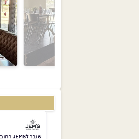
שובר לJEMS רחובות