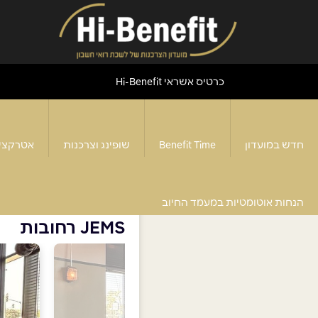
כרטיס אשראי Hi-Benefit
חדש במועדון
Benefit Time
שופינג וצרכנות
אטרקצי
דף הבית
>
JEMS רחובות
הנחות אוטומטיות במעמד החיוב
JEMS רחובות