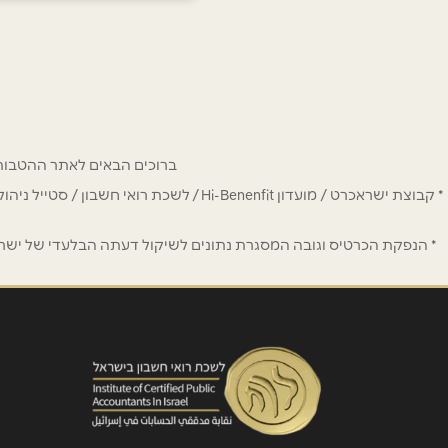
רחובות
אופנהיימר 2 (פארק המדע)
שם מלא
*
08-801-0800
טלפון
*
ברוכים הבאים לאתר ההטבות של מחזיקי כרטיס Hi-Benefit. כאן תמצאו הנחות
נושא
*
* קבוצת ישראכרט / מועדון Hi-Benenfit 
אנא חזרו אלי בקשר ל...
* הנפקת הכרטיס וגובה המסגרת נתונים לשיקול דעתה הבלעדי של ישראכר
הודעה
*