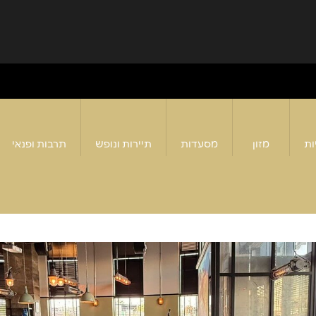
ות
מזון
מסעדות
תיירות ונופש
תרבות ופנאי