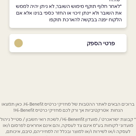
*לאחר חלוף תוקף מימוש השובר, לא ניתן יהיה לממש
את השובר ולא יינתן זיכוי או החזר כספי בגינו אלא אם
הלקוח יפנה בבקשה להארכת תוקפו
פרטי הספק
באתר
בפייסבוק
באינסטגרם
שם מלא
*
ברוכים הבאים לאתר ההטבות של מחזיקי כרטיס Hi-Benefit. כאן תמצאו
טלפון
*
הנחות אטרקטיביות אך ורק לכם מחזיקי כרטיס Hi-Benefit!
* קבוצת ישראכרט / מועדון Hi-Benenfit / לשכת רואי חשבון / סטייל ניהול
מועדוני לקוחות בע"מ אינם צד לעסקה, והם אינם אחראים לפרסום ו/או
אימייל
*
לעסקה ו/או לשירות ו/או למוצר ובכלל זה למחיריהם, טיבם, איכותם,