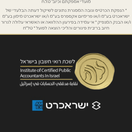
מועדי אספקתם וכיוב' ט.ל.ח
* הנפקת הכרטיס וגובה המסגרת נתונים לשיקול דעתה הבלעדי של
נושא
*
ישראכרט בע"מ ו/או פרימיום אקספרס בע"מ ו/או ישראכרט מימון בע"מ
אנא חזרו אלי בקשר ל...
ו/או הבנק המנפיק * אי עמידה בפירעון ההלוואה או האשראי עלולה לגרור
חיוב בריבית פיגורים והליכי הוצאה לפועל * טל"ח
הודעה
*
שליחה