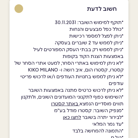
חשוב לדעת
*תוקף למימוש השובר: 30.11.2031
*כולל כפל מבצעים והנחות
*ניתן לפצל למספר רכישות
*ניתן לממש עד 2 שוברים בעסקה
*ניתן לממש רק בבתי העסק המפורטים לעיל
באמצעות הצגת הקוד בקופות
*לא ניתן למימוש באתרי הסחר, למעט אתרי הסחר של
קסטרו, קסטרו הום, איב רושה ו- KIKO MILANO
*לא ניתן לממש בחנויות העודפים ו/או לרכוש פריטי
עודפים
*לא ניתן לרכוש כרטיס מתנה באמצעות השובר
*השימוש כפוף לתקנוני המועדונים השונים, ולתקנון
תווים מוסדיים הנמצא
באתר קסטרו
*מנפיק השובר: קסטרו מודל בע"מ
*לבירור יתרה בשובר
לחצו כאן
*עד גמר המלאי
*התמונה להמחשה בלבד
*ט.ל.ח