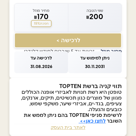
שווי הטבה
מחיר מוזל
170
200
₪
₪
15%
חסכת
לרכישה >
מחיר מוזל
— זכאות עד 5 שוברים לחודש קלנדרי
ניתן למימוש עד
לרכישה עד
31.08.2026
30.11.2031
תווי קניה ברשת TOPTEN
טופטן היא רשת חנויות לאביזרי אופנה הכוללים
מגוון של מוצרים כגון תכשיטים, תיקים, ארנקים,
צעיפים, בגד-ים, אביזרי שיער, משקפי שמש,
כובעים והנעלה.
לרשימת סניפי TOPTEN בהם ניתן לממש את
השובר
לחצו כאן>>
לאתר בית העסק