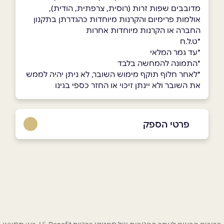
מדובבים שפות זרות (רוסית, צרפתית, הודית),
אולמות פרימיום והקרנות מיוחדות כהגדרתן בתקנון
החברה או הקרנות מיוחדות אחרות
*ט.ל.ח
*עד גמר המלאי
*התמונה להמחשה בלבד
*לאחר חלוף תוקף מימוש השובר, לא ניתן יהיה לממש
את השובר ולא יינתן זיכוי או החזר כספי בגינו
פרטי הספק
chen@hotcinema.co.il
|
058-7206846
באתר
בפייסבוק
באינסטגרם
שם מלא
*