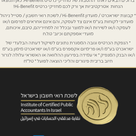
ברוכים הבאים לאתר ההטבות של מחזיקי כרטיס Hi-Benefit. כאן תמצאו
הנחות אטרקטיביות אך ורק לכם מחזיקי כרטיס Hi-Benefit!
* קבוצת ישראכרט / מועדון Hi-Benenfit / לשכת רואי חשבון / סטייל ניהול
טלפון
*
מועדוני לקוחות בע"מ אינם צד לעסקה, והם אינם אחראים לפרסום ו/או
לעסקה ו/או לשירות ו/או למוצר ובכלל זה למחיריהם, טיבם, איכותם,
מועדי אספקתם וכיוב' ט.ל.ח
אימייל
*
* הנפקת הכרטיס וגובה המסגרת נתונים לשיקול דעתה הבלעדי של
ישראכרט בע"מ ו/או פרימיום אקספרס בע"מ ו/או ישראכרט מימון בע"מ
ו/או הבנק המנפיק * אי עמידה בפירעון ההלוואה או האשראי עלולה לגרור
נושא
*
חיוב בריבית פיגורים והליכי הוצאה לפועל * טל"ח
אנא חזרו אלי בקשר ל...
הודעה
*
שליחה