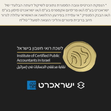
נושא
*
* הנפקת הכרטיס וגובה המסגרת נתונים לשיקול דעתה הבלעדי של
ישראכרט בע"מ ו/או פרימיום אקספרס בע"מ ו/או ישראכרט מימון בע"מ
אנא חזרו אלי בקשר ל...
ו/או הבנק המנפיק * אי עמידה בפירעון ההלוואה או האשראי עלולה לגרור
חיוב בריבית פיגורים והליכי הוצאה לפועל * טל"ח
הודעה
*
שליחה