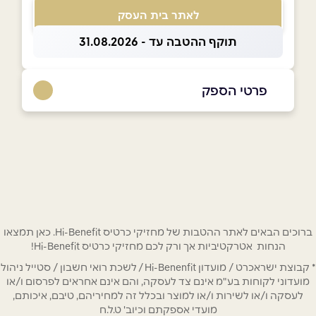
לאתר בית העסק
תוקף ההטבה עד - 31.08.2026
פרטי הספק
שם מלא
*
ברוכים הבאים לאתר ההטבות של מחזיקי כרטיס Hi-Benefit. כאן תמצאו
טלפון
*
הנחות אטרקטיביות אך ורק לכם מחזיקי כרטיס Hi-Benefit!
* קבוצת ישראכרט / מועדון Hi-Benenfit / לשכת רואי חשבון / סטייל ניהול
אימייל
*
מועדוני לקוחות בע"מ אינם צד לעסקה, והם אינם אחראים לפרסום ו/או
לעסקה ו/או לשירות ו/או למוצר ובכלל זה למחיריהם, טיבם, איכותם,
מועדי אספקתם וכיוב' ט.ל.ח