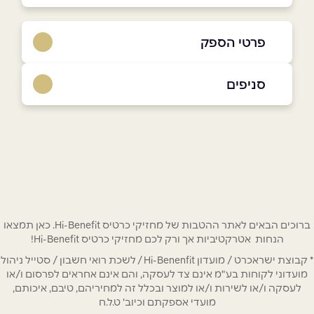
פרטי הספק
052-2562867
|
08-6418783
סניפים
בפייסבוק
באינסטגרם
דימונה
המלאכה 26
08-6418783
שם מלא
*
טלפון
*
ברוכים הבאים לאתר ההטבות של מחזיקי כרטיס Hi-Benefit. כאן תמצאו
הנחות אטרקטיביות אך ורק לכם מחזיקי כרטיס Hi-Benefit!
* קבוצת ישראכרט / מועדון Hi-Benenfit / לשכת רואי חשבון / סטייל ניהול
אימייל
*
מועדוני לקוחות בע"מ אינם צד לעסקה, והם אינם אחראים לפרסום ו/או
לעסקה ו/או לשירות ו/או למוצר ובכלל זה למחיריהם, טיבם, איכותם,
מועדי אספקתם וכיוב' ט.ל.ח
נושא
*