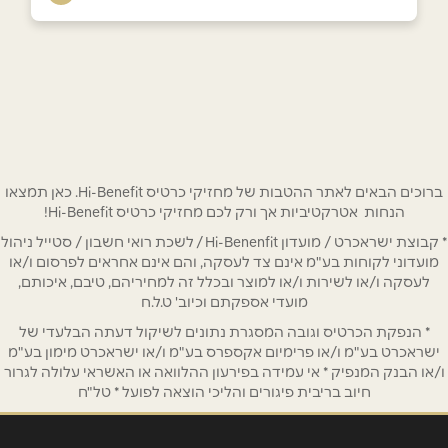
באתר
בפייסבוק
באר שבע
מתחם סינמה סיטי החיטה 1
08-9059000
שם מלא
*
טלפון
*
ברוכים הבאים לאתר ההטבות של מחזיקי כרטיס Hi-Benefit. כאן תמצאו
הנחות אטרקטיביות אך ורק לכם מחזיקי כרטיס Hi-Benefit!
* קבוצת ישראכרט / מועדון Hi-Benenfit / לשכת רואי חשבון / סטייל ניהול
אימייל
*
מועדוני לקוחות בע"מ אינם צד לעסקה, והם אינם אחראים לפרסום ו/או
לעסקה ו/או לשירות ו/או למוצר ובכלל זה למחיריהם, טיבם, איכותם,
מועדי אספקתם וכיוב' ט.ל.ח
נושא
*
* הנפקת הכרטיס וגובה המסגרת נתונים לשיקול דעתה הבלעדי של
אנא חזרו אלי בקשר ל...
ישראכרט בע"מ ו/או פרימיום אקספרס בע"מ ו/או ישראכרט מימון בע"מ
ו/או הבנק המנפיק * אי עמידה בפירעון ההלוואה או האשראי עלולה לגרור
חיוב בריבית פיגורים והליכי הוצאה לפועל * טל"ח
הודעה
*