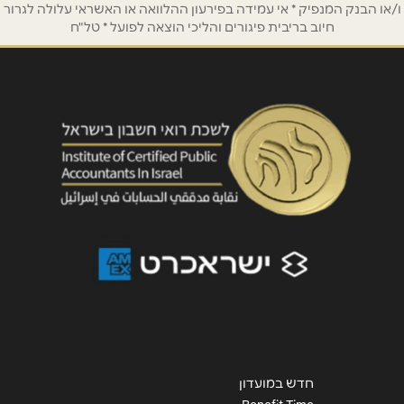
ו/או הבנק המנפיק * אי עמידה בפירעון ההלוואה או האשראי עלולה לגרור
חיוב בריבית פיגורים והליכי הוצאה לפועל * טל"ח
שליחה
חדש במועדון