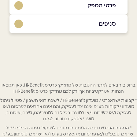
פרטי הספק
052-8868222
סניפים
אילת
שם מלא
*
דרך הערבה 3 (פארק הטרמינל)
052-8868222
טלפון
*
ברוכים הבאים לאתר ההטבות של מחזיקי כרטיס Hi-Benefit. כאן תמצאו
אימייל
*
הנחות אטרקטיביות אך ורק לכם מחזיקי כרטיס Hi-Benefit!
* קבוצת ישראכרט / מועדון Hi-Benenfit / לשכת רואי חשבון / סטייל ניהול
מועדוני לקוחות בע"מ אינם צד לעסקה, והם אינם אחראים לפרסום ו/או
נושא
*
לעסקה ו/או לשירות ו/או למוצר ובכלל זה למחיריהם, טיבם, איכותם,
אנא חזרו אלי בקשר ל...
מועדי אספקתם וכיוב' ט.ל.ח
* הנפקת הכרטיס וגובה המסגרת נתונים לשיקול דעתה הבלעדי של
הודעה
*
ישראכרט בע"מ ו/או פרימיום אקספרס בע"מ ו/או ישראכרט מימון בע"מ