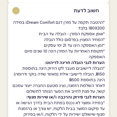
חשוב לדעת
*ההטבה תקפה על מזרן דגם iDream Comfort במידה
180X200 בלבד
*אופן אספקת המזרן - הובלה עד הבית
*המחיר המצוין בפרסום כולל הובלה
*זמן האספקה הינו עד 21 ימי עסקים
*תקופת האחריות על המזרן הינה 10 שנים מיום
האספקה
הערות לגבי הובלה חריגה לריהוט:
*הובלה ליישובים מעבר לקו הירוק הינה בתוספת
₪150, הובלה ליישובי אילת (מאזור שדה בוקר ודרומה)
הינה בתוספת ₪500
לאחר השלמת הזמנה, נציג מטעם החברה ייצור עמכם
קשר, על מנת לחייב את הפער הנותר לתשלום
הערות לגבי פירוק והרכבה ו/או שירות מנוף:
*במידה ומוצר לא נכנס בפתח הבית בדרך הגישה או
עד מיקום המוצר בבית הלקוח, יש צורך או בהזמנת
מנוף שישולם ישירות על ידי הלקוח, ו/או בפירוק