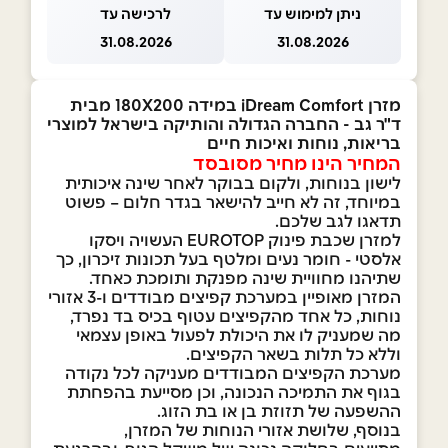
ניתן למימוש עד
לרכישה עד
31.08.2026
31.08.2026
מזרן iDream Comfort במידה 180X200 מבית
ד"ר גב - החברה הגדולה והותיקה בישראל למוצרי
בריאות, נוחות ואיכות חיים
המחיר הינו מחיר מסובסד
לישון בנוחות, ולקום בבוקר לאחר שינה איכותית
במיוחד, זה לא חייב להישאר בגדר חלום – פשוט
תדאגו לגב שלכם.
למזרן שכבת פינוק EUROTOP העשויה ויסקו
אלסטי - חומר נעים ומלטף בעל תכונות זיכרון, כך
שתיהנו מחוויית שינה מפנקת ותומכת כאחד.
המזרן מאופיין במערכת קפיצים מבודדים ו-3 אזורי
נוחות, כל אחד מהקפיצים עטוף בכיס בד נפרד,
מה שמעניק לו את היכולת לפעול באופן עצמאי
וללא כל תלות בשאר הקפיצים.
מערכת הקפיצים המבודדים מעניקה לכל נקודה
בגוף את התמיכה הנכונה, וכן מסייעת בהפחתת
ההשפעה של תזוזת בן או בת הזוג.
בנוסף, שלושת אזורי הנוחות של המזרן,