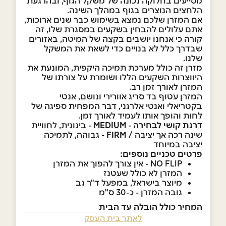
מסייעים בחלוקה נכונה של משקל הגוף, ובהרגעת
הלחצים הנוצרים בגוף במהלך השינה.
אם המזרן שלכם נמצא בשימוש כבר שנים ארוכות,
אתם עלולים להבחין בשקעים במסגרת שלו, זה
קורה כי אנחנו יושבים בקצה של המיטה, באזורים
שבדרך כלל לא בנויים כדי לשאת את המשקל
שלנו.
מזרן זה כולל מערכת תמיכה היקפית, המונעת את
היווצרות השקעים הללו ושומרת על צורתו של
המזרן לאורך זמן רב.
המזרן עטוף בד סריג אוורירי ונושם, אנטי
בקטריאלי ואנטי אלרגני, דבר המפחית ספיגה של
לחות והופך אותו לעמיד לאורך זמן.
דרגת קושי לבחירה
-
MEDIUM
- בינונית, לחוויית
שינה רכה אך יציבה /
FIRM
- גבוהה, לתמיכה
יציבה במיוחד
פרטים טכניים נוספים:
NO FLIP - אין צורך להפוך את המזרן
המזרן לא כולל שעטנז
מיוצר בישראל, במפעל ד"ר גב
גובה המזרן - כ-30 ס"מ
המחיר כולל הובלה עד הבית
לאתר בית העסק