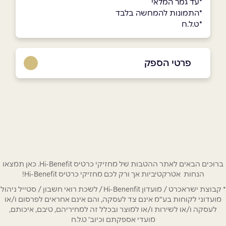
*עד גמר המלאי
*התמונות להמחשה בלבד
*ט.ל.ח
פרטי הספק
03-6032777
באתר
בפייסבוק
באינסטגרם
ביוטיוב
בוואטסאפ
ברוכים הבאים לאתר ההטבות של מחזיקי כרטיס Hi-Benefit. כאן תמצאו
הנחות אטרקטיביות אך ורק לכם מחזיקי כרטיס Hi-Benefit!
שם מלא
*
* קבוצת ישראכרט / מועדון Hi-Benenfit / לשכת רואי חשבון / סטייל ניהול
מועדוני לקוחות בע"מ אינם צד לעסקה, והם אינם אחראים לפרסום ו/או
טלפון
*
לעסקה ו/או לשירות ו/או למוצר ובכלל זה למחיריהם, טיבם, איכותם,
מועדי אספקתם וכיוב' ט.ל.ח