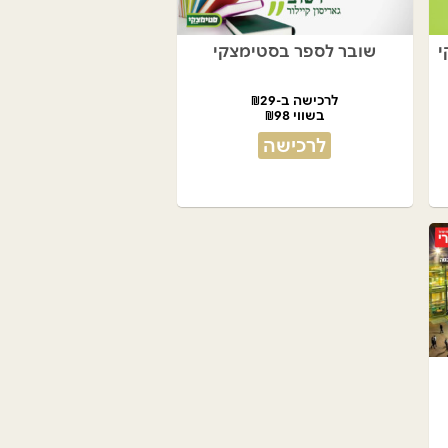
י
שובר לספר בסטימצקי
לרכישה ב-₪29
בשווי ₪98
לרכישה