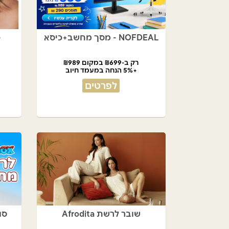
NOFDEAL - מסך מחשב+כיסא
כ
רק ב-₪699 במקום ₪989
+5% הנחה במעמד חיוב
לפרטים
שובר לרשת Afrodita
סו