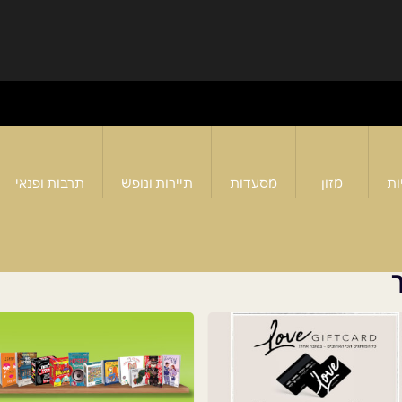
ות
מזון
מסעדות
תיירות ונופש
תרבות ופנאי
ך