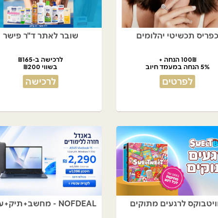
פריס תכשיטי יהלומים
שובר לאתר ד"ר פישר
100₪ הנחה +
לרכישה ב-₪165
5% הנחה במעמד חיוב
בשווי ₪200
לפרטים
לרכישה
ויטבוקס לרגעים מתוקים
NOFDEAL - מחשב+תיק+עכבר