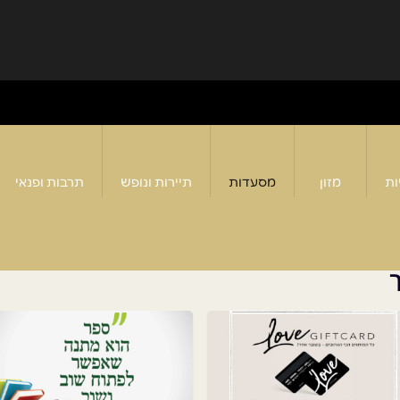
ות
מזון
מסעדות
תיירות ונופש
תרבות ופנאי
ך