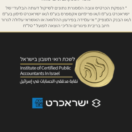
* הנפקת הכרטיס וגובה המסגרת נתונים לשיקול דעתה הבלעדי של
ישראכרט בע"מ ו/או פרימיום אקספרס בע"מ ו/או ישראכרט מימון בע"מ
ו/או הבנק המנפיק * אי עמידה בפירעון ההלוואה או האשראי עלולה לגרור
חיוב בריבית פיגורים והליכי הוצאה לפועל * טל"ח