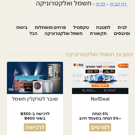
חשמל ואלקטרוניקה
דף הבית
>
לבית
>
לבית
למטבח
טקסטיל
פרחים ומשתלות
ביטוח
ופיננסים
תקשורת
חשמל ואלקטרוניקה
הכל
הטבות חשמל ואלקטרוניקה
NofDeal
שובר לטרקלין חשמל
5% הנחה
לרכישה ב-₪350
+5% הנחה במעמד חיוב
בשווי ₪400
לפרטים
לרכישה