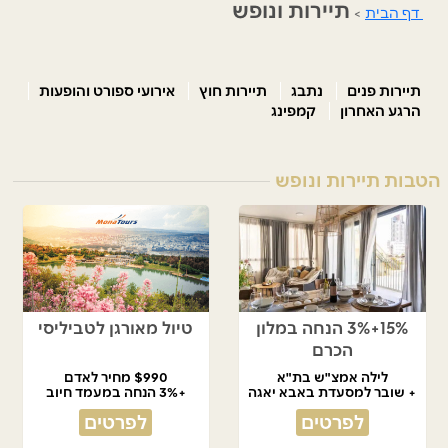
תיירות ונופש
דף הבית
>
תיירות פנים
נתבג
תיירות חוץ
אירועי ספורט והופעות
הרגע האחרון
קמפינג
הטבות תיירות ונופש
15%+3% הנחה במלון
טיול מאורגן לטביליסי
הכרם
לילה אמצ"ש בת"א
$990 מחיר לאדם
+ שובר למסעדת באבא יאגה
+3% הנחה במעמד חיוב
לפרטים
לפרטים