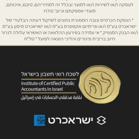
לעסקה ו/או לשירות ו/או למוצר ובכלל זה למחיריהם, טיבם, איכותם,
מועדי אספקתם וכיוב' ט.ל.ח
* הנפקת הכרטיס וגובה המסגרת נתונים לשיקול דעתה הבלעדי של
ישראכרט בע"מ ו/או פרימיום אקספרס בע"מ ו/או ישראכרט מימון בע"מ
ו/או הבנק המנפיק * אי עמידה בפירעון ההלוואה או האשראי עלולה לגרור
חיוב בריבית פיגורים והליכי הוצאה לפועל * טל"ח