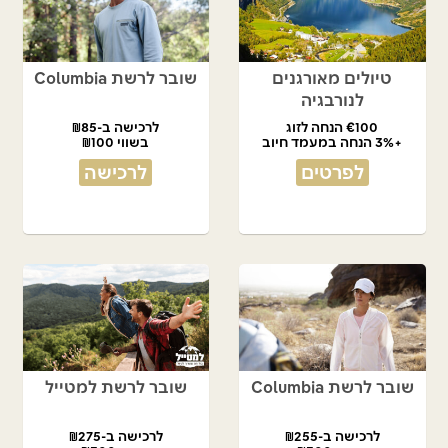
טיולים מאורגנים
שובר לרשת Columbia
לנורבגיה
€100 הנחה לזוג
לרכישה ב-₪85
+3% הנחה במעמד חיוב
בשווי ₪100
לפרטים
לרכישה
שובר לרשת Columbia
שובר לרשת למטייל
לרכישה ב-₪255
לרכישה ב-₪275