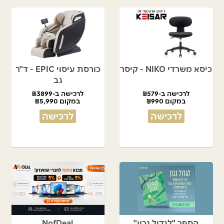
כיסא משרדי NIKO - קיסר
כורסת עיסוי EPIC - ד"ר
גב
לרכישה ב-₪579
לרכישה ב-₪3899
במקום ₪990
במקום ₪5,990
לרכישה
לרכישה
הספר "לגדול נכון"
NofDeal