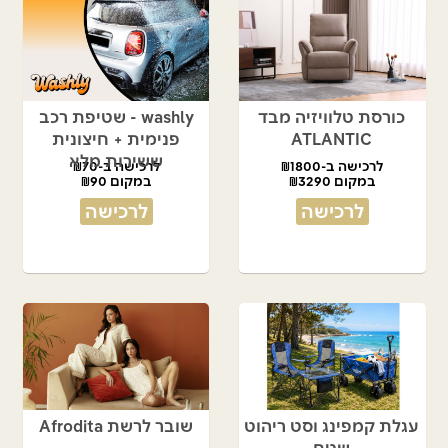
כורסת טלוויזיה מבד
washly - שטיפת רכב
ATLANTIC
פנימית + חיצונית
ששירות מלא
לרכישה ב-₪1800
לרכישה ב-₪70
במקום ₪3290
במקום ₪90
לרכישה
לרכישה
עגלת קמפינג וסט ריהוט
שובר לרשת Afrodita
שטח