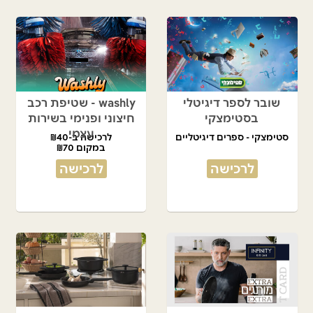
שובר לספר דיגיטלי
washly - שטיפת רכב
בסטימצקי
חיצוני ופנימי בשירות
עצמי
סטימצקי - ספרים דיגיטליים
לרכישה ב-₪40
במקום ₪70
לרכישה
לרכישה