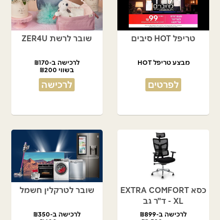
טריפל HOT סיבים
שובר לרשת ZER4U
מבצע טריפל HOT
לרכישה ב-₪170
בשווי ₪200
לפרטים
לרכישה
כסא EXTRA COMFORT
שובר לטרקלין חשמל
XL - ד"ר גב
לרכישה ב-₪899
לרכישה ב-₪350