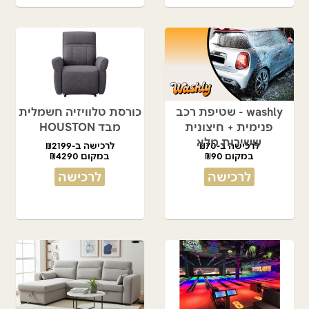
washly - שטיפת רכב
כורסת טלוויזיה חשמלית
פנימית + חיצונית
מבד HOUSTON
ששירות מלא
לרכישה ב-₪70
לרכישה ב-₪2199
במקום ₪90
במקום ₪4290
לרכישה
לרכישה