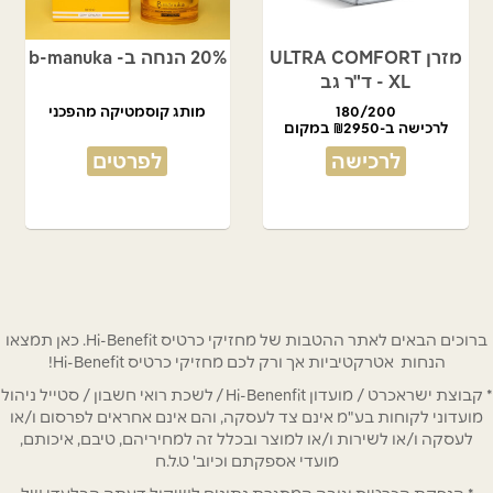
מזרן ULTRA COMFORT
20% הנחה ב- b-manuka
XL - ד"ר גב
180/200
מותג קוסמטיקה מהפכני
לרכישה ב-₪2950 במקום
₪5900
לרכישה
לפרטים
ברוכים הבאים לאתר ההטבות של מחזיקי כרטיס Hi-Benefit. כאן תמצאו
הנחות אטרקטיביות אך ורק לכם מחזיקי כרטיס Hi-Benefit!
* קבוצת ישראכרט / מועדון Hi-Benenfit / לשכת רואי חשבון / סטייל ניהול
מועדוני לקוחות בע"מ אינם צד לעסקה, והם אינם אחראים לפרסום ו/או
לעסקה ו/או לשירות ו/או למוצר ובכלל זה למחיריהם, טיבם, איכותם,
מועדי אספקתם וכיוב' ט.ל.ח