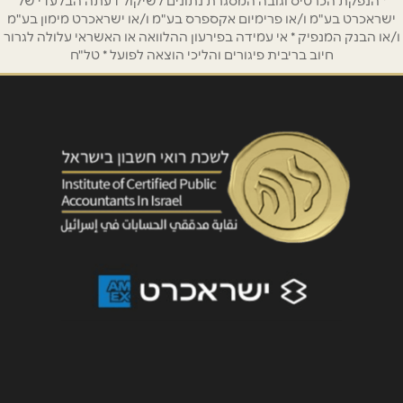
* הנפקת הכרטיס וגובה המסגרת נתונים לשיקול דעתה הבלעדי של
ישראכרט בע"מ ו/או פרימיום אקספרס בע"מ ו/או ישראכרט מימון בע"מ
ו/או הבנק המנפיק * אי עמידה בפירעון ההלוואה או האשראי עלולה לגרור
חיוב בריבית פיגורים והליכי הוצאה לפועל * טל"ח