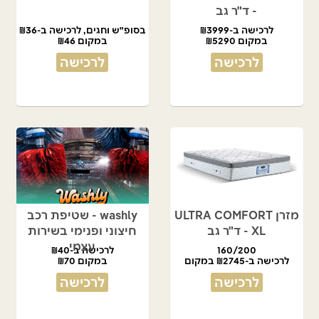
- ד"ר גב
לרכישה ב-₪3999
בסופ"ש וחגים, לרכישה ב-₪36
במקום ₪5290
במקום ₪46
לרכישה
לרכישה
מזרן ULTRA COMFORT
washly - שטיפת רכב
XL - ד"ר גב
חיצוני ופנימי בשירות
עצמי
160/200
לרכישה ב-₪40
לרכישה ב-₪2745 במקום
במקום ₪70
₪5490
לרכישה
לרכישה