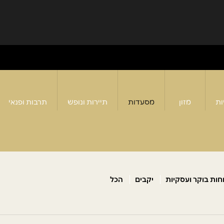
ות
מזון
מסעדות
תיירות ונופש
תרבות ופנאי
חות בוקר ועסקיות
יקבים
הכל