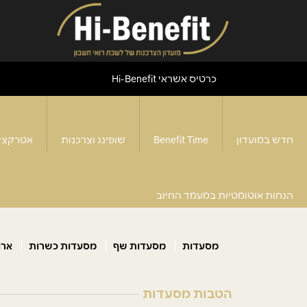
כרטיס אשראי Hi-Benefit
חדש במועדון
Benefit Time
שופינג וצרכנות
אטרקצי
מסעדות
דף הבית
>
מסעדות
>
הנחות אוטומטיות במעמד החיוב
מסעדות
מסעדות שף
מסעדות כשרות
ארו
הטבות מסעדות