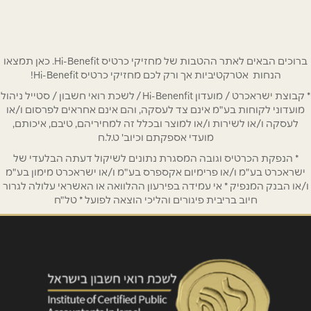
ברוכים הבאים לאתר ההטבות של מחזיקי כרטיס Hi-Benefit. כאן תמצאו
הנחות אטרקטיביות אך ורק לכם מחזיקי כרטיס Hi-Benefit!
* קבוצת ישראכרט / מועדון Hi-Benenfit / לשכת רואי חשבון / סטייל ניהול
מועדוני לקוחות בע"מ אינם צד לעסקה, והם אינם אחראים לפרסום ו/או
לעסקה ו/או לשירות ו/או למוצר ובכלל זה למחיריהם, טיבם, איכותם,
מועדי אספקתם וכיוב' ט.ל.ח
* הנפקת הכרטיס וגובה המסגרת נתונים לשיקול דעתה הבלעדי של
ישראכרט בע"מ ו/או פרימיום אקספרס בע"מ ו/או ישראכרט מימון בע"מ
ו/או הבנק המנפיק * אי עמידה בפירעון ההלוואה או האשראי עלולה לגרור
חיוב בריבית פיגורים והליכי הוצאה לפועל * טל"ח