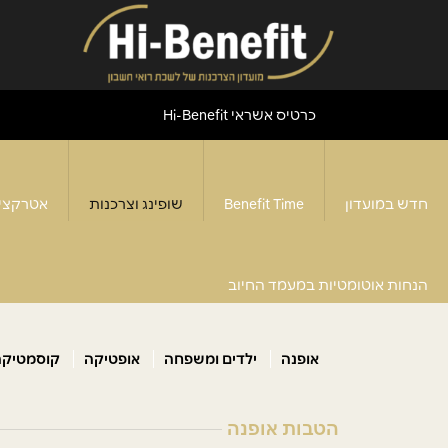
כרטיס אשראי Hi-Benefit
חדש במועדון
Benefit Time
שופינג וצרכנות
אטרקצי
אופנה
דף הבית
>
שופינג וצרכנות
>
הנחות אוטומטיות במעמד החיוב
אופנה
ילדים ומשפחה
אופטיקה
קוסמטיקה
הטבות אופנה