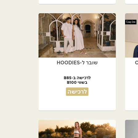
שובר ל-HOODIES
לרכישה ב-₪85
בשווי ₪100
לרכישה