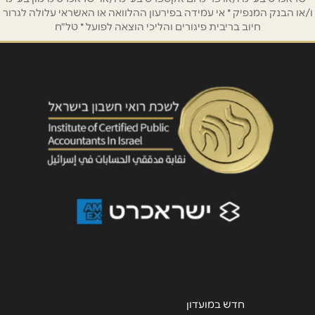
ו/או הבנק המנפיק * אי עמידה בפירעון ההלוואה או האשראי עלולה לגרור
חיוב בריבית פיגורים והליכי הוצאה לפועל * טל"ח
חדש במועדון