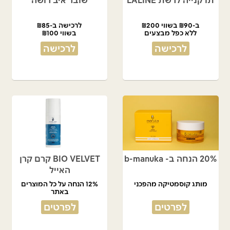
תו קנייה לרשת LALINE
שובר איב רושה
ב-₪90 בשווי ₪200
לרכישה ב-₪85
ללא כפל מבצעים
בשווי ₪100
לרכישה
לרכישה
20% הנחה ב- b-manuka
BIO VELVET קרם קרן
האייל
מותג קוסמטיקה מהפכני
12% הנחה על כל המוצרים
באתר
לפרטים
לפרטים