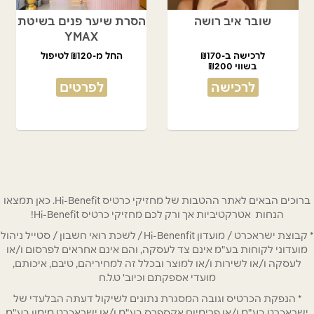
שובר איב רושה
הסרת שיער פנים בשיטת
YMAX
לרכישה ב-₪170
החל מ-₪120 לטיפול
בשווי ₪200
לרכישה
לפרטים
ברוכים הבאים לאתר ההטבות של מחזיקי כרטיס Hi-Benefit. כאן תמצאו
הנחות אטרקטיביות אך ורק לכם מחזיקי כרטיס Hi-Benefit!
* קבוצת ישראכרט / מועדון Hi-Benenfit / לשכת רואי חשבון / סטייל ניהול
מועדוני לקוחות בע"מ אינם צד לעסקה, והם אינם אחראים לפרסום ו/או
לעסקה ו/או לשירות ו/או למוצר ובכלל זה למחיריהם, טיבם, איכותם,
מועדי אספקתם וכיוב' ט.ל.ח
* הנפקת הכרטיס וגובה המסגרת נתונים לשיקול דעתה הבלעדי של
ישראכרט בע"מ ו/או פרימיום אקספרס בע"מ ו/או ישראכרט מימון בע"מ