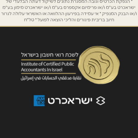
* הנפקת הכרטיס וגובה המסגרת נתונים לשיקול דעתה הבלעדי של
ישראכרט בע"מ ו/או פרימיום אקספרס בע"מ ו/או ישראכרט מימון בע"מ
ו/או הבנק המנפיק * אי עמידה בפירעון ההלוואה או האשראי עלולה לגרור
חיוב בריבית פיגורים והליכי הוצאה לפועל * טל"ח