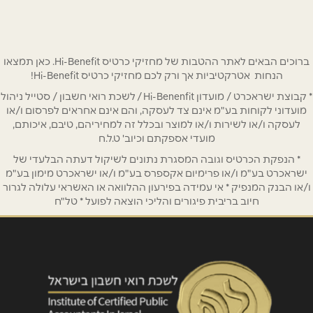
ברוכים הבאים לאתר ההטבות של מחזיקי כרטיס Hi-Benefit. כאן תמצאו
הנחות אטרקטיביות אך ורק לכם מחזיקי כרטיס Hi-Benefit!
* קבוצת ישראכרט / מועדון Hi-Benenfit / לשכת רואי חשבון / סטייל ניהול
מועדוני לקוחות בע"מ אינם צד לעסקה, והם אינם אחראים לפרסום ו/או
לעסקה ו/או לשירות ו/או למוצר ובכלל זה למחיריהם, טיבם, איכותם,
מועדי אספקתם וכיוב' ט.ל.ח
* הנפקת הכרטיס וגובה המסגרת נתונים לשיקול דעתה הבלעדי של
ישראכרט בע"מ ו/או פרימיום אקספרס בע"מ ו/או ישראכרט מימון בע"מ
ו/או הבנק המנפיק * אי עמידה בפירעון ההלוואה או האשראי עלולה לגרור
חיוב בריבית פיגורים והליכי הוצאה לפועל * טל"ח