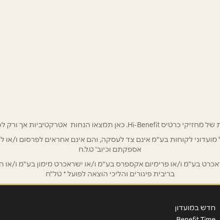
 אטרקטיביות אך ורק לכם מחזיקי כרטיס Hi-Benefit!
/ לשכת רואי חשבון / סטייל ניהול מועדוני לקוחות בע"מ אינם צד לעסקה, והם אינם אחראים
אספקתם וכיוב' ט.ל.ח
ט בע"מ ו/או פרימיום אקספרס בע"מ ו/או ישראכרט מימון בע"מ ו/או הבנ
בריבית פיגורים והליכי הוצאה לפועל * טל"ח
חדש במועדון
Benefit Time