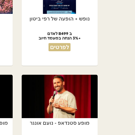
נופש + הופעה של רפי ביטון
ב ₪499 לאדם
+3% הנחה במעמד חיוב
לפרטים
מופע סטנדאפ - נועם אונגר
מופ