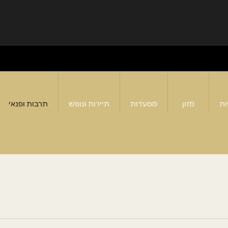
ות
מזון
מסעדות
תיירות ונופש
תרבות ופנאי