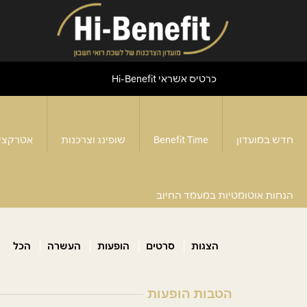
כרטיס אשראי Hi-Benefit
חדש במועדון
Benefit Time
שופינג וצרכנות
אטרקצי
הופעות
דף הבית
>
תרבות ופנאי
>
הנחות אוטומטיות במעמד החיוב
הצגות
סרטים
הופעות
העשרה
הכל
הטבות הופעות