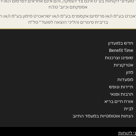
/ לשכת רואי חשבון / סטייל ניהול מועדוני לקוחות בע"מ אינם צד לעסקה, והם אינם אחראים
אספקתם וכיוב' ט.ל.ח
ט בע"מ ו/או פרימיום אקספרס בע"מ ו/או ישראכרט מימון בע"מ ו/או הבנ
בריבית פיגורים והליכי הוצאה לפועל * טל"ח
חדש במועדון
Benefit Time
שופינג וצרכנות
אטרקציות
מזון
מסעדות
תיירות ונופש
תרבות ופנאי
אורח חיים בריא
לבית
הנחות אוטומטיות במעמד החיוב