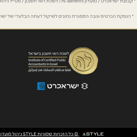
* קבוצת ישראכרט / מועדון Hi-Benenfit 
* הנפקת הכרטיס וגובה המסגרת נתונים לשיקול דעתה הבלעדי של ישראכר
© כל הזכויות שמורות STYLE ניהול מועדוני לקוחות