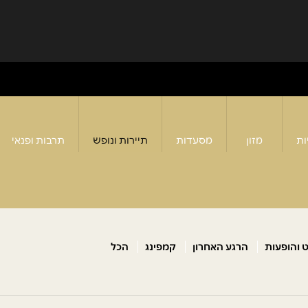
ות
מזון
מסעדות
תיירות ונופש
תרבות ופנאי
ט והופעות
הרגע האחרון
קמפינג
הכל