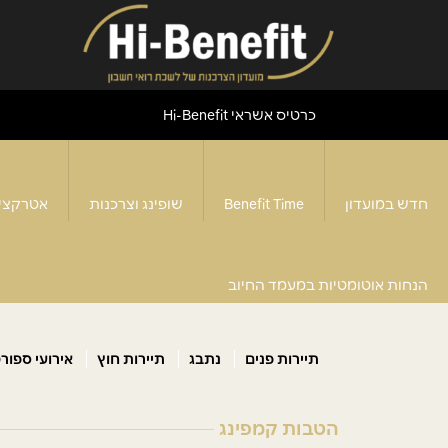
כרטיס אשראי Hi-Benefit
חדש במועדון
Benefit Time
שופינג וצרכנות
אטרקצי
קמפינג
דף הבית
>
תיירות ונופש
>
הנחות אוטומטיות במעמד החיוב
תיירות פנים
נתבג
תיירות חוץ
אירועי ספור
הטבות קמפינג