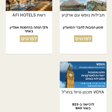
חבילות נופש עם ארקיע
רשת AFI HOTELS
מגוון הטבות לחברי המועדון
12% הנחה בהזמנות אונליין
באתר
לפרטים
לפרטים
VOYA תכנון טיול בחו"ל
לרכישה ב-₪25
בשווי ₪40