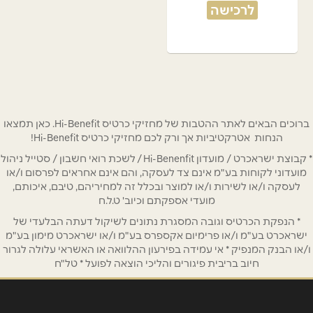
לרכישה
ברוכים הבאים לאתר ההטבות של מחזיקי כרטיס Hi-Benefit. כאן תמצאו
הנחות אטרקטיביות אך ורק לכם מחזיקי כרטיס Hi-Benefit!
* קבוצת ישראכרט / מועדון Hi-Benenfit / לשכת רואי חשבון / סטייל ניהול
מועדוני לקוחות בע"מ אינם צד לעסקה, והם אינם אחראים לפרסום ו/או
לעסקה ו/או לשירות ו/או למוצר ובכלל זה למחיריהם, טיבם, איכותם,
מועדי אספקתם וכיוב' ט.ל.ח
* הנפקת הכרטיס וגובה המסגרת נתונים לשיקול דעתה הבלעדי של
ישראכרט בע"מ ו/או פרימיום אקספרס בע"מ ו/או ישראכרט מימון בע"מ
ו/או הבנק המנפיק * אי עמידה בפירעון ההלוואה או האשראי עלולה לגרור
חיוב בריבית פיגורים והליכי הוצאה לפועל * טל"ח