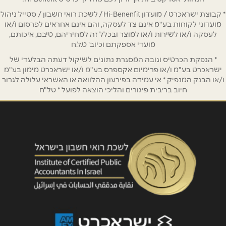
* קבוצת ישראכרט / מועדון Hi-Benenfit / לשכת רואי חשבון / סטייל ניהול
מועדוני לקוחות בע"מ אינם צד לעסקה, והם אינם אחראים לפרסום ו/או
לעסקה ו/או לשירות ו/או למוצר ובכלל זה למחיריהם, טיבם, איכותם,
מועדי אספקתם וכיוב' ט.ל.ח
* הנפקת הכרטיס וגובה המסגרת נתונים לשיקול דעתה הבלעדי של
ישראכרט בע"מ ו/או פרימיום אקספרס בע"מ ו/או ישראכרט מימון בע"מ
ו/או הבנק המנפיק * אי עמידה בפירעון ההלוואה או האשראי עלולה לגרור
חיוב בריבית פיגורים והליכי הוצאה לפועל * טל"ח