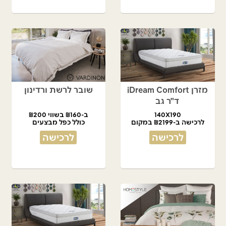
מזרן iDream Comfort
שובר לרשת ורדינון
ד"ר גב
140X190
ב-₪160 בשווי ₪200
לרכישה ב-₪2199 במקום
כולל כפל מבצעים
₪4,490
לרכישה
לרכישה