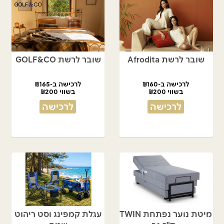
שובר לרשת Afrodita
שובר לרשת GOLF&CO
לרכישה ב-₪160
לרכישה ב-₪165
בשווי ₪200
בשווי ₪200
לרכישה
לרכישה
מיטת נוער נפתחת TWIN
עגלת קמפינג וסט ריהוט