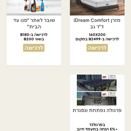
מזרן iDream Comfort
שובר לאתר "סנו עד
ד"ר גב
הבית"
160X200
לרכישה ב-₪180
לרכישה ב-₪2499 במקום
בשווי ₪200
₪5,450
לרכישה
לרכישה
פרגולה נפתחת ונסגרת
בפרגולנד
+5% הנחה במעמד חיוב