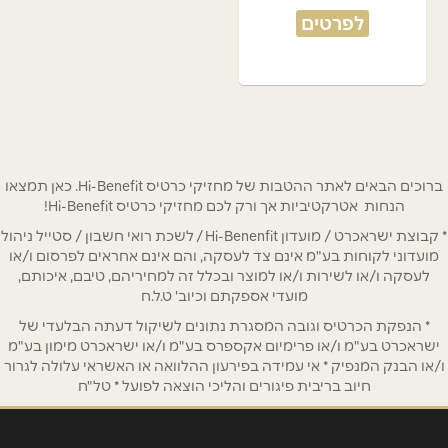
לפרטים
ברוכים הבאים לאתר ההטבות של מחזיקי כרטיס Hi-Benefit. כאן תמצאו
הנחות אטרקטיביות אך ורק לכם מחזיקי כרטיס Hi-Benefit!
* קבוצת ישראכרט / מועדון Hi-Benenfit / לשכת רואי חשבון / סטייל ניהול
מועדוני לקוחות בע"מ אינם צד לעסקה, והם אינם אחראים לפרסום ו/או
לעסקה ו/או לשירות ו/או למוצר ובכלל זה למחיריהם, טיבם, איכותם,
מועדי אספקתם וכיוב' ט.ל.ח
* הנפקת הכרטיס וגובה המסגרת נתונים לשיקול דעתה הבלעדי של
ישראכרט בע"מ ו/או פרימיום אקספרס בע"מ ו/או ישראכרט מימון בע"מ
ו/או הבנק המנפיק * אי עמידה בפירעון ההלוואה או האשראי עלולה לגרור
חיוב בריבית פיגורים והליכי הוצאה לפועל * טל"ח