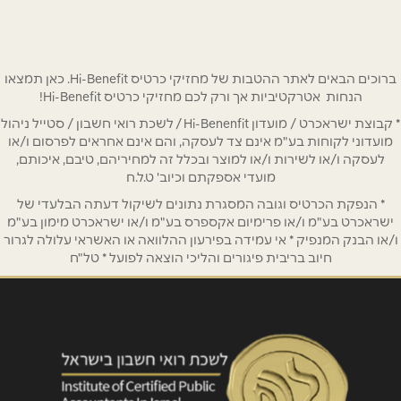
ברוכים הבאים לאתר ההטבות של מחזיקי כרטיס Hi-Benefit. כאן תמצאו
הנחות אטרקטיביות אך ורק לכם מחזיקי כרטיס Hi-Benefit!
* קבוצת ישראכרט / מועדון Hi-Benenfit / לשכת רואי חשבון / סטייל ניהול
מועדוני לקוחות בע"מ אינם צד לעסקה, והם אינם אחראים לפרסום ו/או
לעסקה ו/או לשירות ו/או למוצר ובכלל זה למחיריהם, טיבם, איכותם,
מועדי אספקתם וכיוב' ט.ל.ח
* הנפקת הכרטיס וגובה המסגרת נתונים לשיקול דעתה הבלעדי של
ישראכרט בע"מ ו/או פרימיום אקספרס בע"מ ו/או ישראכרט מימון בע"מ
ו/או הבנק המנפיק * אי עמידה בפירעון ההלוואה או האשראי עלולה לגרור
חיוב בריבית פיגורים והליכי הוצאה לפועל * טל"ח